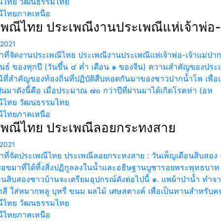
ีไทย วัฒนธรรมไทย
ีไทยภาคเหนือ
พณีไทย ประเพณีงานประเพณีแห่เจ้าพ่อ-
 2021
ลาที่จัดงานประเพณีไทย ประเพณีงานประเพณีแห่เจ้าพ่อ-เจ้าแม่ป
นธ์ ของทุกปี (วันขึ้น ๔ ค่ำ เดือน ๑ ของจีน) ความสำคัญของประ
ที่สำคัญของท้องถิ่นที่ปฏิบัติสืบทอดกันมาของชาวปากน้ำโพ เพื่อ
นมาดังนี้คือ เมื่อประมาณ ๗๐ กว่าปีที่ผ่านมาได้เกิดโรคห่า (อห
ีไทย วัฒนธรรมไทย
ีไทยภาคเหนือ
เพณีไทย ประเพณีลอยกระทงสาย
2021
ลาที่จัดประเพณีไทย ประเพณีลอยกระทงสาย : วันเพ็ญเดือนสิบสอ
อขมาที่ได้ทิ้งสิ่งปฏิกูลลงในน้ำและอธิษฐานบูชารอยพระพุทธบา
อนสิบสองชาวบ้านจะเตรียมอุปกรณ์ดังต่อไปนี้ ๑. แพผ้าป่าน้ำ ทำ
สี ใส่หมากพลู บุหรี่ ขนม ผลไม้ เศษสตางค์ เพื่อเป็นทานสำหรั
ีไทย วัฒนธรรมไทย
ีไทยภาคเหนือ