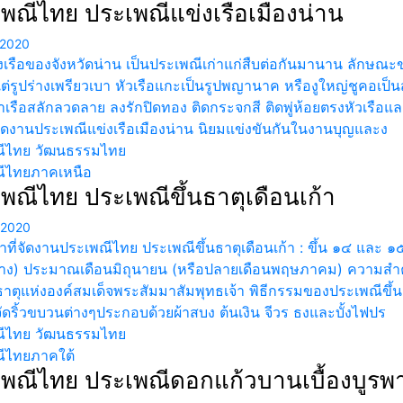
พณีไทย ประเพณีแข่งเรือเมืองน่าน
 2020
เรือของจังหวัดน่าน เป็นประเพณีเก่าแก่สืบต่อกันมานาน ลักษณะขอ
ต่รูปร่างเพรียวเบา หัวเรือแกะเป็นรูปพญานาค หรืองูใหญ่ชูคอเป
รือสลักลวดลาย ลงรักปิดทอง ติดกระจกสี ติดพู่ห้อยตรงหัวเรือแ
จัดงานประเพณีแข่งเรือเมืองน่าน นิยมแข่งขันกันในงานบุญและง
ีไทย วัฒนธรรมไทย
ีไทยภาคเหนือ
พณีไทย ประเพณีขึ้นธาตุเดือนเก้า
 2020
าที่จัดงานประเพณีไทย ประเพณีขึ้นธาตุเดือนเก้า : ขึ้น ๑๔ และ ๑
ง) ประมาณเดือนมิถุนายน (หรือปลายเดือนพฤษภาคม) ความสำคัญ
ธาตุแห่งองค์สมเด็จพระสัมมาสัมพุทธเจ้า พิธีกรรมของประเพณีขึ้นธ
จัดริ้วขบวนต่างๆประกอบด้วยผ้าสบง ต้นเงิน จีวร ธงและบั้งไฟปร
ีไทย วัฒนธรรมไทย
ีไทยภาคใต้
พณีไทย ประเพณีดอกแก้วบานเบื้องบูรพ