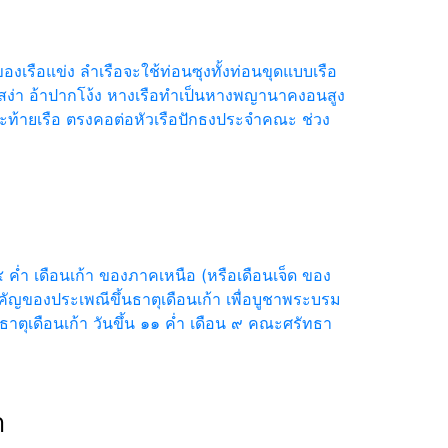
งเรือแข่ง ลำเรือจะใช้ท่อนซุงทั้งท่อนขุดแบบเรือ
็นสง่า อ้าปากโง้ง หางเรือทำเป็นหางพญานาคงอนสูง
ละท้ายเรือ ตรงคอต่อหัวเรือปักธงประจำคณะ ช่วง
๕ ค่ำ เดือนเก้า ของภาคเหนือ (หรือเดือนเจ็ด ของ
ของประเพณีขึ้นธาตุเดือนเก้า เพื่อบูชาพระบรม
าตุเดือนเก้า วันขึ้น ๑๑ ค่ำ เดือน ๙ คณะศรัทธา
า