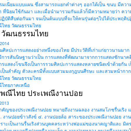
มเนียมแบบแผน ซึ่งสามารถแยกคำต่างๆ ออกได้เป็น ขนบ มีความ
า ที่นิยมใช้กันมา และเมื่อนำมารวมกันแล้วก็มีความหมายว่า ควา
ิบัติสืบต่อกันมา จนเป็นต้นแบบที่จะให้คนรุ่นต่อๆไปได้ประพฤติปฏิ
ีไทย วัฒนธรรมไทย
 วัฒนธรรมไทย
 2014
นศิลปะการแสดงอย่างหนึ่งของไทย มีประวัติที่เก่าแก่ยาวนานมาก เช
มีการสันนิษฐานว่าเป็น การแสดงที่พัฒนามาจากการแสดงชักนาค
นการแสดงโขนจึงเป็นการรวมศิลปะการแสดงหลายชนิดเข้าด้วยกัน เ
เป็นสำคัญ ตัวละครมีทั้งแบบสวมมงกุฎบนศีรษะ และสวมหน้ากาก 
ีไทย วัฒนธรรมไทย
ีไทยภาคเหนือ
เพณีไทย ประเพณีงานปอย
2013
คัญของประเพณีงานปอย หมายถึงงานฉลอง งานสมโภชรื่นเริง แบ่
. งานปอยข้าวสังข์ ๔. งานปอยล้อ สาระของประเพณีงานปอย งานป
เพราะเป็นงานรื่นเริงส่วนบุคคลระหว่างพ่อแม่ของนาคญาติและ มิตรใ
ยหน้อย หมายถึงปอยหรืองานเล็ก ๆ งานปอยหลวง หมายถึงงานสม