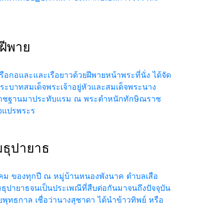
ฝีพาย
ือกอและและเรือยาวด้วยฝีพายหน้าพระที่นั่ง ได้จัด
่ พระบาทสมเด็จพระเจ้าอยู่หัวและสมเด็จพระนาง
ระราชฐานมาประทับแรม ณ พระตำหนักทักษิณราช
็จแปรพระร
มธุปายาธ
วาคม ของทุกปี ณ หมู่บ้านหนองพังนาค ตำบลเสือ
ุปายาธจนเป็นประเพณีที่สืบต่อกันมาจนถึงปัจจุบัน
ทธกาล เชื่อว่านางสุชาดา ได้นำข้าวทิพย์ หรือ