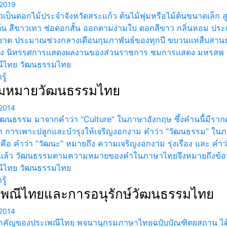
2019
เป็นดอกไม้ประจำจังหวัดสระแก้ว ต้นไม้พุ่มหรือไม้ต้นขนาดเล็ก สูง
ต้น สีขาวเทา ช่อดอกสั้น ออกตามง่ามใบ ดอกสีขาว กลิ่นหอม ปร
าด ประมาณช่วงกลางเดือนกุมภาพันธ์ของทุกปี ขบวนแห่สืบสาน
ลง นิทรรศการแสดงผลงานของส่วนราชการ ชมการแสดง มหรสพ 
ีไทย วัฒนธรรมไทย
ู้
มหมายวัฒนธรรมไทย
2014
วัฒนธรรม มาจากคำว่า “Culture” ในภาษาอังกฤษ ซึ้งคำนนี้มีรา
า การเพาะปลูกและบำรุงให้เจริญงอกงาม คำว่า “วัฒนธรรม” ในภ
 คือ คำว่า “วัฒนะ” หมายถึง ความเจริญงอกงาม รุ่งเรือง และ คำว่
แล้ว วัฒนธรรมตามความหมายของคำในภาษาไทยจึงหมายถึงข้อปฎิบ
ีไทย วัฒนธรรมไทย
ู้
เพณีไทยและการอนุรักษ์วัฒนธรรมไทย
2014
คัญของประเพณีไทย พจนานุกรมภาษาไทยฉบับบัณฑิตยสถาน ได้