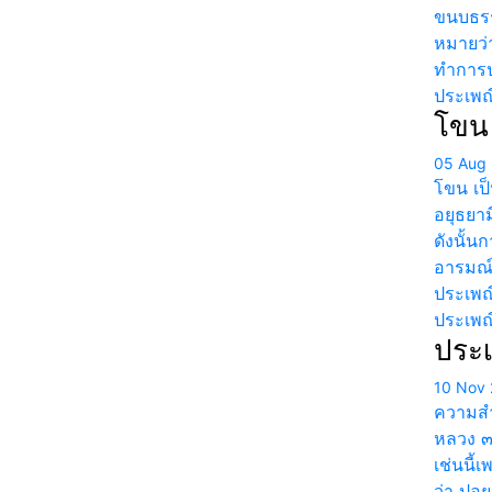
ขนบธรร
หมายว่
ทำการปฏ
ประเพณ
โขน
05 Aug
โขน เป็
อยุธยา
ดังนั้
อารมณ์
ประเพณ
ประเพณ
ประ
10 Nov 
ความสำ
หลวง ๓
เช่นนี้
ว่า ปอ