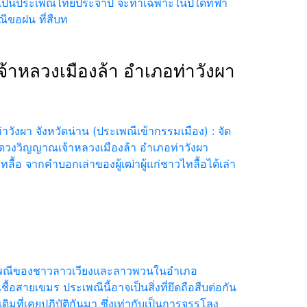
าเป็นประเพณีไทยประจำปี จะทำเฉพาะในปีใดที่ฟ้า
ีขอฝน ที่สืบท
หลวงเมืองล้า อำเภอท่าวังผา
ังผา จังหวัดน่าน (ประเพณีเข้ากรรมเมือง) : จัด
งดวงวิญญาณเจ้าหลวงเมืองล้า อำเภอท่าวังผา
ื้อ จากคำบอกเล่าของผู้เฒ่าผู้แก่ชาวไทลื้อได้เล่า
ะเพณีของชาวลาวเวียงและลาวพวนในอำเภอ
้อสายเขมร ประเพณีนี้อาจเป็นสิ่งที่ยึดถือสืบต่อกัน
ดิมที่เคยปฏิบัติกันมา ซึ่งเท่ากับเป็นการจรรโลง