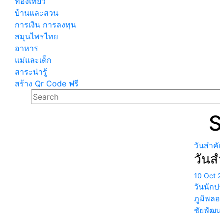
ท่องเที่ยว
บ้านและสวน
การเงิน การลงทุน
สมุนไพรไทย
อาหาร
แม่และเด็ก
สาระน่ารู้
สร้าง Qr Code ฟรี
S
วันสำค
วันส
10 Oct 
วันนักป
ภูมิพลอ
ชัยพัฒน