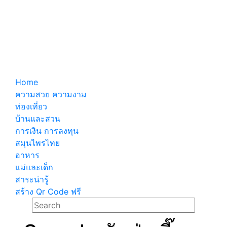
Home
ความสวย ความงาม
ท่องเที่ยว
บ้านและสวน
การเงิน การลงทุน
สมุนไพรไทย
อาหาร
แม่และเด็ก
สาระน่ารู้
สร้าง Qr Code ฟรี