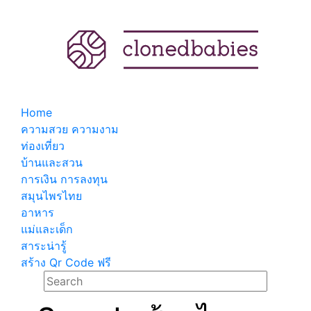
Home
ความสวย ความงาม
ท่องเที่ยว
บ้านและสวน
การเงิน การลงทุน
สมุนไพรไทย
อาหาร
แม่และเด็ก
สาระน่ารู้
สร้าง Qr Code ฟรี