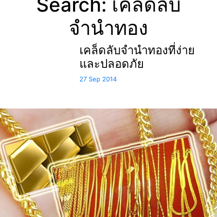
Search: เคล็ดลับ
จำนำทอง
เคล็ดลับจำนำทองที่ง่าย
และปลอดภัย
27 Sep 2014