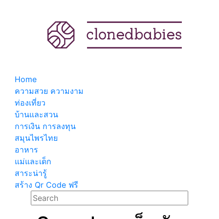
Home
ความสวย ความงาม
ท่องเที่ยว
บ้านและสวน
การเงิน การลงทุน
สมุนไพรไทย
อาหาร
แม่และเด็ก
สาระน่ารู้
สร้าง Qr Code ฟรี