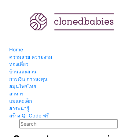
Home
ความสวย ความงาม
ท่องเที่ยว
บ้านและสวน
การเงิน การลงทุน
สมุนไพรไทย
อาหาร
แม่และเด็ก
สาระน่ารู้
สร้าง Qr Code ฟรี