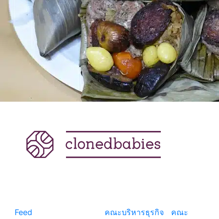
แหล่งรวมสาระน่ารู้ ความรู้รอบตัว เคล็ดความรู้ ที่น่า
สนใจ
Feed
© copyright 2026
คณะบริหารธุรกิจ
|
คณะ