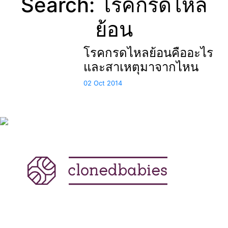
Search: โรคกรดไหล
ย้อน
โรคกรดไหลย้อนคืออะไร
และสาเหตุมาจากไหน
02 Oct 2014
แหล่งรวมสาระน่ารู้ ความรู้รอบตัว เคล็ดความรู้ ที่น่า