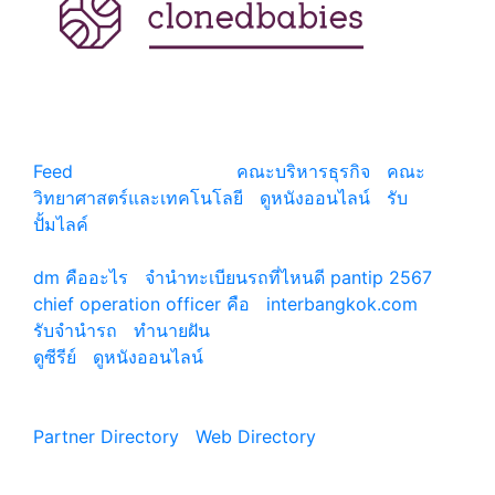
แหล่งรวมสาระน่ารู้ ความรู้รอบตัว เคล็ดความรู้ ที่น่า
สนใจ
Feed
© copyright 2026
คณะบริหารธุรกิจ
|
คณะ
วิทยาศาสตร์และเทคโนโลยี
|
ดูหนังออนไลน์
|
รับ
ปั้มไลค์
เว็บแนะนำ
dm คืออะไร
|
จํานําทะเบียนรถที่ไหนดี pantip 2567
chief operation officer คือ
|
interbangkok.com
รับจํานํารถ
|
ทํานายฝัน
ดูซีรีย์
|
ดูหนังออนไลน์
|
Partner Directory
|
Web Directory