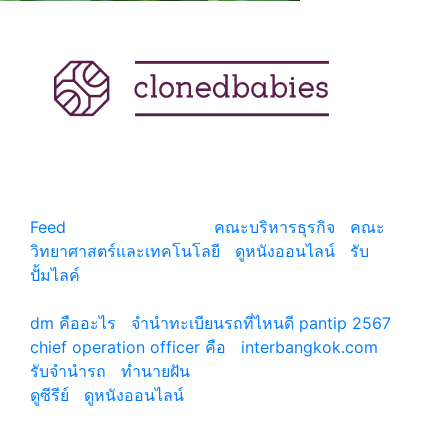
แหล่งรวมสาระน่ารู้ ความรู้รอบตัว เคล็ดความรู้ ที่น่า
สนใจ
Feed
© copyright 2026
คณะบริหารธุรกิจ
|
คณะ
วิทยาศาสตร์และเทคโนโลยี
|
ดูหนังออนไลน์
|
รับ
ปั้มไลค์
เว็บแนะนำ
dm คืออะไร
|
จํานําทะเบียนรถที่ไหนดี pantip 2567
chief operation officer คือ
|
interbangkok.com
รับจํานํารถ
|
ทํานายฝัน
ดูซีรีย์
|
ดูหนังออนไลน์
|