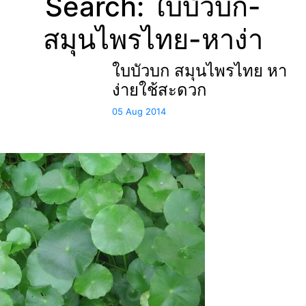
Search: ใบบัวบก-
สมุนไพรไทย-หาง่า
ใบบัวบก สมุนไพรไทย หา
ง่ายใช้สะดวก
05 Aug 2014