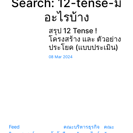
Search: 12-tense-มี
อะไรบ้าง
สรุป 12 Tense !
โครงสร้าง และ ตัวอย่าง
ประโยค (แบบประเมิน)
08 Mar 2024
แหล่งรวมสาระน่ารู้ ความรู้รอบตัว เคล็ดความรู้ ที่น่า
สนใจ
Feed
© copyright 2026
คณะบริหารธุรกิจ
|
คณะ