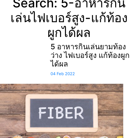
Search: 5-อาหารกิน
เล่นไฟเบอร์สูง-แก้ท้อง
ผูกได้ผล
5 อาหารกินเล่นยามท้อง
ว่าง ไฟเบอร์สูง แก้ท้องผูก
ได้ผล
04 Feb 2022