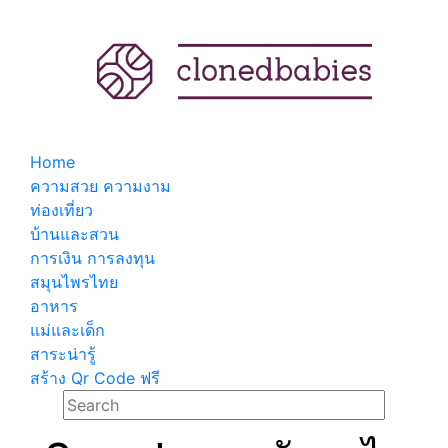
Home
ความสวย ความงาม
ท่องเที่ยว
บ้านและสวน
การเงิน การลงทุน
สมุนไพรไทย
อาหาร
แม่และเด็ก
สาระน่ารู้
สร้าง Qr Code ฟรี