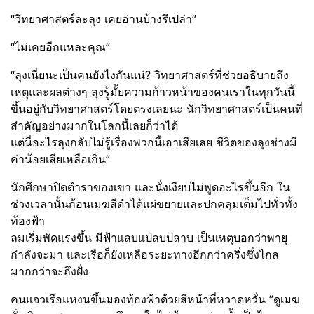
“วิทยาศาสตร์ละลุง เคยอ่านบ้างรึเปล่า”
“ไม่เคยอีกแหละคุณ”
“ลุงเนี่ยนะเป็นคนยังไงกันแน่? วิทยาศาสตร์ที่ช่วยอธิบายถึง
เหตุและผลต่างๆ ลุงรู้มั้ยความก้าวหน้าของคนเราในทุกวันนี้
ขึ้นอยู่กับวิทยาศาสตร์โดยตรงเลยนะ นักวิทยาศาสตร์เป็นคนที่
สำคัญอย่างมากในโลกนี้เลยก็ว่าได้
แต่นี่อะไรลุงกลับไม่รู้เรื่องพวกนี้เอาเสียเลย ชีวิตของลุงช่างมี
ค่าน้อยเสียเหลือเกิน”
นักศึกษาปิดตำราของเขา และนั่งเงียบไม่พูดอะไรขึ้นอีก ใน
ช่วงเวลานั้นก้อนเมฆสีดำได้แผ่ขยายและปกคลุมเต็มไปทั่วทั้ง
ท้องฟ้า
ลมเริ่มพัดแรงขึ้น มีฟ้าแลบแปลบปลาบ เป็นเหตุบอกว่าพายุ
กำลังจะมา และเรือก็ยังเหลือระยะทางอีกกว่าครึ่งซึ่งไกล
มากกว่าจะถึงฝั่ง
คนแจวเรือแหงนขึ้นมองท้องฟ้าด้วยสีหน้าที่หวาดหวั่น ”ดูเมฆ