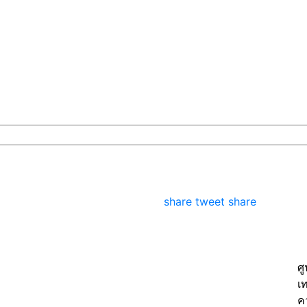
share
tweet
share
ศ
เ
ค