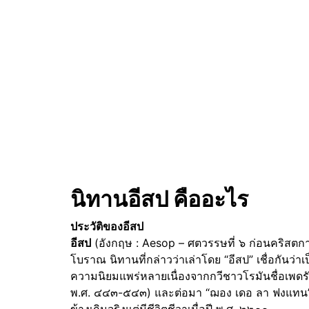
นิทานอีสป คืออะไร
ประวัติของอีสป
อีสป
(อังกฤษ : Aesop – ศตวรรษที่ ๖ ก่อนคริสตก
โบราณ นิทานที่กล่าวว่าเล่าโดย “อีสป” เชื่อกัน
ความนิยมแพร่หลายเนื่องจากกวีชาวโรมันชื่อเพดร
พ.ศ. ๔๔๓-๕๔๓) และต่อมา “ฌอง เดอ ลา ฟงแทน” กว