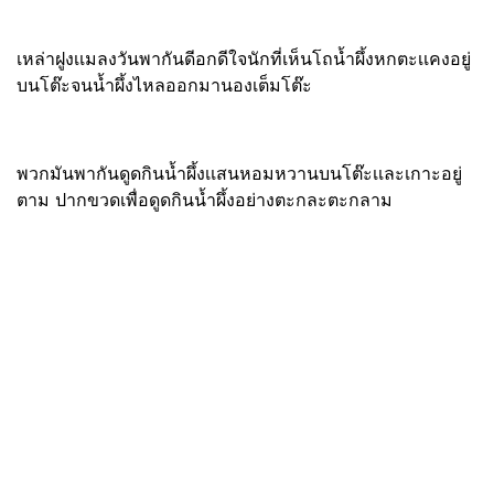
เหล่าฝูงเเมลงวันพากันดีอกดีใจนักที่เห็นโถน้ำผึ้งหกตะเเคงอยู่
บนโต๊ะจนน้ำผึ้งไหลออกมานองเต็มโต๊ะ
พวกมันพากันดูดกินน้ำผึ้งเเสนหอมหวานบนโต๊ะเเละเกาะอยู่
ตาม ปากขวดเพื่อดูดกินน้ำผึ้งอย่างตะกละตะกลาม