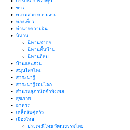
การเงิน การลงทุน
ข่าว
ความสวย ความงาม
ท่องเที่ยว
ทํานายความฝัน
นิทาน
นิทานชาดก
นิทานพื้นบ้าน
นิทานอีสป
บ้านและสวน
สมุนไพรไทย
สาระน่ารู้
สาระน่ารู้รอบโลก
สำนวนสุภาษิตคำพังเพย
สุขภาพ
อาหาร
เคล็ดลับคู่ครัว
เมืองไทย
ประเพณีไทย วัฒนธรรมไทย