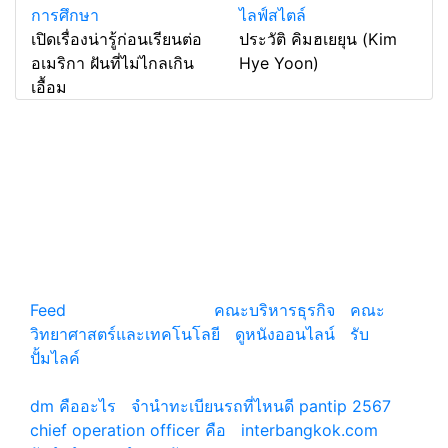
การศึกษา
ไลฟ์สไตล์
เปิดเรื่องน่ารู้ก่อนเรียนต่อ
ประวัติ คิมฮเยยุน (Kim
อเมริกา ฝันที่ไม่ไกลเกิน
Hye Yoon)
เอื้อม
แหล่งรวมสาระน่ารู้ ความรู้รอบตัว เคล็ดความรู้ ที่น่า
สนใจ
Feed
© copyright 2026
คณะบริหารธุรกิจ
|
คณะ
วิทยาศาสตร์และเทคโนโลยี
|
ดูหนังออนไลน์
|
รับ
ปั้มไลค์
เว็บแนะนำ
dm คืออะไร
|
จํานําทะเบียนรถที่ไหนดี pantip 2567
chief operation officer คือ
|
interbangkok.com