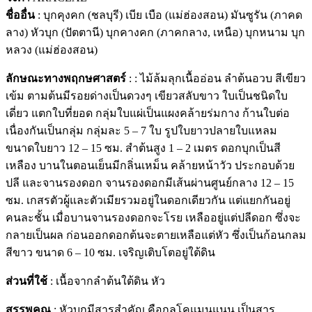
ชื่ออื่น
: บุกคุงคก (ชลบุรี) เบีย เบือ (แม่ฮ่องสอน) มันซูรัน (ภาคด
ลาง) หัวบุก (ปัตตานี) บุกคางคก (ภาคกลาง, เหนือ) บุกหนาม บุก
หลวง (แม่ฮ่องสอน)
ลักษณะทางพฤกษศาสตร์
: : ไม้ล้มลุกเนื้ออ่อน ลำต้นอวบ สีเขียว
เข้ม ตามต้นมีรอยด่างเป็นดวงๆ เขียวสลับขาว ใบเป็นชนิดใบ
เดี่ยว แตกใบที่ยอด กลุ่มใบแผ่เป็นแผงคล้ายร่มกาง ก้านใบต่อ
เนื่องกันเป็นกลุ่ม กลุ่มละ 5 – 7 ใบ รูปใบยาวปลายใบแหลม
ขนาดใบยาว 12 – 15 ซม. สำต้นสูง 1 – 2 เมตร ดอกบุกเป็นสี
เหลือง บานในตอนเย็นมีกลิ่นเหม็น คล้ายหน้าวัว ประกอบด้วย
ปลี และจานรองดอก จานรองดอกมีเส้นผ่านศูนย์กลาง 12 – 15
ซม. เกสรตัวผู้และตัวเมียรวมอยู่ในดอกเดียวกัน แต่แยกกันอยู่
คนละชั้น เมื่อบานจานรองดอกจะโรย เหลืออยู่แต่ปลีดอก ซึ่งจะ
กลายเป็นผล ก่อนออกดอกต้นจะตายเหลือแต่หัว ซึ่งเป็นก้อนกลม
สีขาว ขนาด 6 – 10 ซม. เจริญเติบโตอยู่ใต้ดิน
ส่วนที่ใช้
: เนื้อจากลำต้นใต้ดิน หัว
สรรพคุณ
: หัวบุกมีสารสำคัญ คือกลูโคแมนแนน เป็นสาร