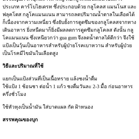
ประเภท คาร์โบไฮเดรท ซึ่งประกอบด้วย กลูโคลส แมนโนส และ
ฟลุคโตส กลูโคแมนแนน สามารถลดปริมาณน้ำตาลในเลือดได้
ก็เนื่องจากความเหนี่ยว ซึ่งยับยั้งการดูดซึมของกลูโคลสจากทาง
เดินอาหาร ยิ่งหนืดมาก็ยิ่งมีผลลดการดูดซึมกลูโคลส ดังนั้น กลู
โคแมนแนน ซึ่งเหนียวกว่า gua gum จึงลดน้ำตาลได้ดีกว่า จึงใช้
แป้งเป็นวุ้นเป็นอาหารสำหรับผู้ป่ายโรคเบาหวาน สำหรับผู้ป่วย
เป็นโรคมีไขมันในเลือดสูง
วิธีและปริมาณที่ใช้
แยกเป็นแป้งส่วนที่เป็นเนื้อทราย แล้งชงน้ำดื่ม
ใช้แป้ง 1 ช้อนชา ต่อน้ำ 1 แก้ว ชงดื่มวันละ 2-3 มื้อ ก่อนอาหาร
ครึ่งชั่วโมง
ใช้หัวหุงเป็นน้ำมัน ใส่บาดแผล กัด ฝ้าหนอง
สรรพคุณของบุก