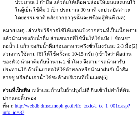
ประมาณ 1 กำมือ แล้วต้มให้เดือด ปล่อยให้เย็นและเก็บไว้
ในตู้เย็น ใช้ดื่ม 1 เป็ก ประมาณ 30 นาที จะปวดปัสสาวะ
โดยธรรมชาติ หลังจากอาวุธนั้นจะพร้อมสู้ทันที (ผล)
หมาย เหตุ : สำหรับวิธีการใช้ให้แยกแป้งจากส่วนที่เป็นเนื้อทราย
แล้วนำมาชงกับน้ำดื่ม ส่วนขนาดที่ใช้นั้นให้ใช้แป้ง 1 ช้อนชา
ต่อน้ำ 1 แก้ว ชงกับน้ำดื่มก่อนอาหารครึ่งชั่วโมงวันละ 2-3 มื้อ[2]
ส่วนการใช้ตาม [6] ให้ใช้ครั้งละ 10-15 กรัม (เข้าใจว่าคือส่วน
ของหัว) นำมาต้มกับน้ำนาน 2 ชั่วโมง จึงสามารถนำมารับ
ประทานได้ ถ้าเป็นยาสดให้ใช้ตำพอกหรือนำมาฝนกับน้ำส้ม
สายชู หรือต้มเอาน้ำใช้ชะล้างบริเวณที่เป็นแผล[6]
ส่วนที่เป็นพิษ
เหง้าและก้านใบถ้าปรุงไม่ดี กินเข้าไปทำให้คัน
ปากและลิ้นพอง
ที่มา:
http://webdb.dmsc.moph.go.th/ifc_toxic/a_tx_1_001c.asp?
info_id=87