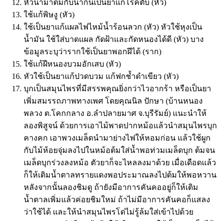
หัวนำมาต้มกับน้ำกินเป็นยาแก้โรคตับ (หัว)
ใช้แก้พิษงู (หัว)
ใช้เป็นยาแก้แผลไฟไหม้น้ำร้อนลวก (หัว) หัวใช้หุงเป็น
น้ำมัน ใช้ใส่บาดแผล กัดฝ้าและกัดหนองได้ดี (หัว) บาง
ข้อมูลระบุว่ารากใช้เป็นยาพอกฝีได้ (ราก)
ใช้แก้ฝีหนองบวมอักเสบ (หัว)
หัวใช้เป็นยาแก้ปวดบวม แก้ฟกช้ำดำเขียว (หัว)
บุกเป็นสมุนไพรที่มีสรรพคุณยิ่งกว่าไวอากร้า หรือเป็นยา
เพิ่มสมรรถภาพทางเพศ โดยคุณนิล ปักษา (บ้านหนอง
พลวง ต.โคกกลาง อ.ลำปลายมาศ จ.บุรีรัมย์) แนะนำให้
ลองพิสูจน์ ด้วยการเอาไม้พาดปากหม้อแล้วนำสมุนไพรบุก
คางคก เอาพวงเมล็ดนำมาย่างไฟให้หอมก่อน แล้วใช้ผูก
กับไม้ห้อยจุ่มลงไปในหม้อต้มใส่น้ำพอท่วมเมล็ดบุก ต้มจน
เมล็ดบุกร่วงลงหม้อ ตัวยาก็จะไหลลงมาด้วย เมื่อเดือดแล้ว
ก็ให้เติมน้ำตาลทรายแดงพอประมาณลงไปต้มให้พอหวาน
หลังจากนั้นลองชิมดู ถ้ายังมีอาการคันคออยู่ก็ให้เติม
น้ำตาลเพิ่มแล้วค่อยชิมใหม่ ถ้าไม่มีอาการคันคอก็แสลง
ว่าใช้ได้ และให้นำสมุนไพรโด่ไม่รู้ล้มใส่เข้าไปด้วย