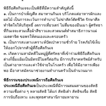
พิธีถือศีลกินเจจะเป็นพิธีที่มีความสำคัญดังนี้
๑. เป็นการบำเพ็ญศีล สมาทานกินเจ บริโภคแต่อาหารผักและ
ผลไม้ เป็นการละเว้นการทำบาป ไม่ฆ่าสัตว์ตัดชีวิต รักษาศีล
ทำจิตใจให้บริสุทธิ์ งดการเที่ยวเตร่ ไม่ดื่มของมึนเมา ผู้ศรัทธา
ที่กินเจจะสวมเสื้อผ้าสีขาวและสวดมนต์ทำสมาธิภาวนาแผ่
เมตตาจิต ขอพรให้ตนเองและครอบครัว
๒. เป็นการสะเดาะเคราะห์ปัดเป่าความชั่วร้าย โรคภัยไข้เจ็บ
ให้ออกไปจากตัวผู้ที่ถือศีลกินเจ
๓. เกิดความสามัคคีในหมู่ผู้ที่ศรัทธาที่เข้าร่วมพิธีถือศีลกินเจ
ต่างก็ยิ้มแย้มเป็นมิตรมีไมตรีต่อกัน มีการบริจาคทรัพย์สำหรับ
เป็นค่าอาหารและค่าใช้จ่ายในโรงครัว เพื่อให้มีอาหารเพียง
พอ มีอาสาสมัครมาช่วยงานทำงานครัวเป็นจำนวนมาก
พิธีกรรมของประเพณีการถือศีลกินเจ
ประเพณีถือศีลกินเจ
เป็นประเพณีที่มีการผสมผสานของลัทธิ
ความเชื่อต่าง ๆ หลายลัทธิ ได้แก่ ลัทธิเต๋า ลัทธิขงจื่อ ลัทธิ
การนับถือเทวะ และพุทธศาสนานิกายมหายาน