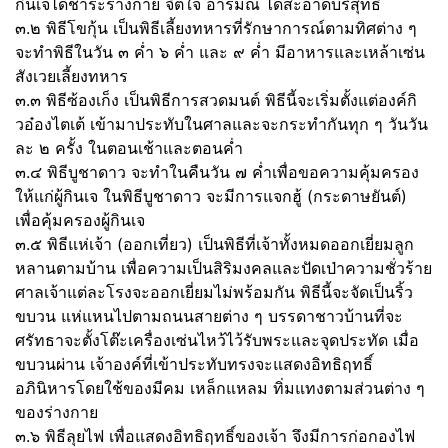
กินเจได้ชำระร่างกาย จิตใจ อารมณ์ ได้สะอาดบริสุทธิ์
๓.๒ พิธีโขกุ้น เป็นพิธีเลี้ยงทหารที่รักษาการณ์ตามทิศต่าง ๆ
จะทำพิธีในวัน ๓ ค่ำ ๖ ค่ำ และ ๙ ค่ำ มีอาหารและเหล้าเซ่น
สังเวยเลี้ยงทหาร
๓.๓ พิธีซ้องเก็ง เป็นพิธีการสวดมนต์ พิธีนี้จะเริ่มตั้งแต่องค์กิ
วอ๋องไตเต้ เข้ามาประทับในศาลและจะกระทำกันทุก ๆ วันวัน
ละ ๒ ครั้ง ในตอนเช้าและตอนค่ำ
๓.๔ พิธีบูชาดาว จะทำในคืนวัน ๗ ค่ำเพื่อขอความคุ้มครอง
ให้แก่ผู้กินเจ ในพิธีบูชาดาว จะมีการแจกฮู้ (กระดาษยันต์)
เพื่อคุ้มครองผู้กินเจ
๓.๕ พิธีแห่เจ้า (ออกเที่ยว) เป็นพิธีที่เจ้าทั้งหมดออกเยี่ยมลูก
หลานตามบ้าน เพื่อความเป็นสิริมงคลและปัดเป่าความชั่วร้าย
ศาลเจ้าแต่ละโรงจะออกเยี่ยมไม่พร้อมกัน พิธีนี้จะจัดเป็นริ้ว
ขบวน แห่แหนไปตามถนนสายต่าง ๆ บรรดาชาวบ้านที่จะ
ศรัทธาจะตั้งโต๊ะเครื่องเซ่นไหว้ไว้รับพระและจุดประทัด เมื่อ
ขบวนผ่าน เจ้าองค์ที่เข้าประทับทรงจะแสดงอิทธิฤทธิ์
อภินิหารโดยใช้ของมีคม เหล็กแหลม ทิ่มแทงตามส่วนต่าง ๆ
ของร่างกาย
๓.๖ พิธีลุยไฟ เพื่อแสดงอิทธิฤทธิ์ของเจ้า จึงมีการก่อกองไฟ