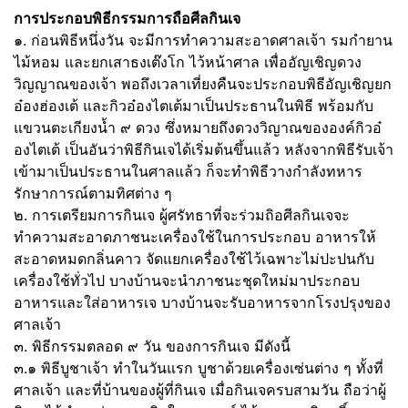
การประกอบพิธีกรรมการถือศีลกินเจ
๑. ก่อนพิธีหนึ่งวัน จะมีการทำความสะอาดศาลเจ้า รมกำยาน
ไม้หอม และยกเสาธงเต๊งโก ไว้หน้าศาล เพื่ออัญเชิญดวง
วิญญาณของเจ้า พอถึงเวลาเที่ยงคืนจะประกอบพิธีอัญเชิญยก
อ๋องฮ่องเต้ และกิวอ๋องไตเต้มาเป็นประธานในพิธี พร้อมกับ
แขวนตะเกียงน้ำ ๙ ดวง ซึ่งหมายถึงดวงวิญาณขององค์กิวอ๋
องไตเต้ เป็นอันว่าพิธีกินเจได้เริ่มต้นขึ้นแล้ว หลังจากพิธีรับเจ้า
เข้ามาเป็นประธานในศาลแล้ว ก็จะทำพิธีวางกำลังทหาร
รักษาการณ์ตามทิศต่าง ๆ
๒. การเตรียมการกินเจ ผู้ศรัทธาที่จะร่วมถิอศีลกินเจจะ
ทำความสะอาดภาชนะเครื่องใช้ในการประกอบ อาหารให้
สะอาดหมดกลิ่นคาว จัดแยกเครื่องใช้ไว้เฉพาะไม่ปะปนกับ
เครื่องใช้ทั่วไป บางบ้านจะนำภาชนะชุดใหม่มาประกอบ
อาหารและใส่อาหารเจ บางบ้านจะรับอาหารจากโรงปรุงของ
ศาลเจ้า
๓. พิธีกรรมตลอด ๙ วัน ของการกินเจ มีดังนี้
๓.๑ พิธีบูชาเจ้า ทำในวันแรก บูชาด้วยเครื่องเซ่นต่าง ๆ ทั้งที่
ศาลเจ้า และที่บ้านของผู้ที่กินเจ เมื่อกินเจครบสามวัน ถือว่าผู้