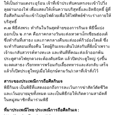
ให้เป็นถ่านแดงระอุร้อน เจ้าที่เข้าประทับคนทรงจะเข้าไปวิ่ง
ลุยผ่านกองไฟ เพื่อแสดงให้เห็นความบริสุทธิ์และอิทธิฤทธิ์ ผู้ที่
ถือศีลกินเจก็จะเข้าไปลุยไฟด้วยเพื่อให้ไฟทิพย์ชำระร่างกายให้
บริสุทธิ์
๓.๗ พิธีส่งพระ ทำกันในวันสุดท้ายของการกินเจ พิธีนี้แบ่ง
ออกเป็น ๒ ภาค คือภาคกลางวันจะส่งเทวดาเง็กเซียนฮ่องเต้
ซึ่งทำกันที่เสาธง และภาคกลางคืนจะส่งองค์กิวอ๋องไตเต้ ซึ่ง
จะทำกันตอนเที่ยงคืน โดยผู้กินเจจะเดินไปส่งกันที่ฝั่งน้ำเพราะ
เจ้าจะกลับสวรรค์ทางทะเล และทันทีที่คณะส่งเจ้าออกพ้น
ประตูศาลไฟทุกดวงจะต้องดับสนิท แล้วปิดประตูใหญ่ รุ่งขึ้น
จะลดเสาธง เรียกทหารพร้อมกับเลี้ยงทหารและส่งกลับ เสร็จ
แล้วก็เปิดประตูใหญ่เมื่อได้ฤกษ์ตามวัน/เวลาที่เจ้าสั่งไว้
สาระของประเพณีการถือศีลกินเจ
พิธีกินเจ เป็นพิธีที่แสดงออกถึงการละเว้นการฆ่าสัตว์ตัดชีวิต
และเว้นอบายมุขทั้งหมด และเป็นพิธีก่อให้เกิดความสามัคคี
ในหมู่สมาชิกที่มาร่วมพิธี
ที่มาประเพณีไทย ประเพณีการถือศีลกินเจ :