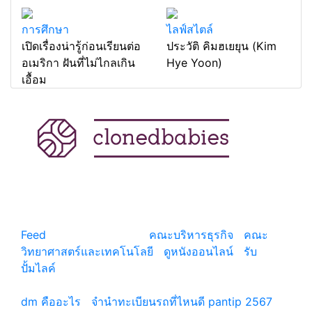
การศึกษา
ไลฟ์สไตล์
เปิดเรื่องน่ารู้ก่อนเรียนต่อ
ประวัติ คิมฮเยยุน (Kim
อเมริกา ฝันที่ไม่ไกลเกิน
Hye Yoon)
เอื้อม
แหล่งรวมสาระน่ารู้ ความรู้รอบตัว เคล็ดความรู้ ที่น่า
สนใจ
Feed
© copyright 2026
คณะบริหารธุรกิจ
|
คณะ
วิทยาศาสตร์และเทคโนโลยี
|
ดูหนังออนไลน์
|
รับ
ปั้มไลค์
เว็บแนะนำ
dm คืออะไร
|
จํานําทะเบียนรถที่ไหนดี pantip 2567