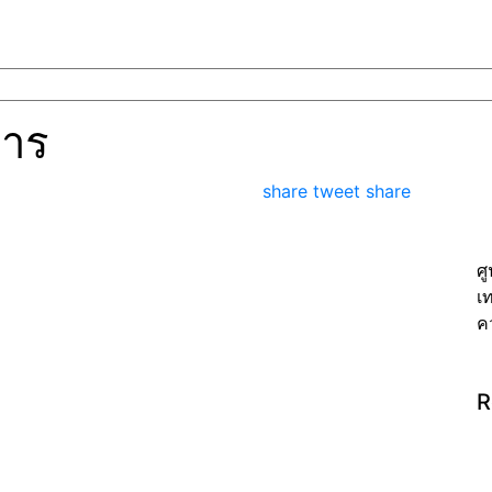
หาร
share
tweet
share
ศ
เ
ค
R