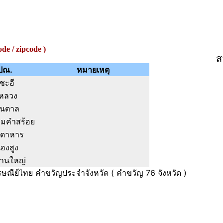
e / zipcode )
ส
ปณ.
หมายเหตุ
ชะอี
หลวง
นตาล
คมคำสร้อย
กดาหาร
องสูง
้านใหญ่
รษณีย์ไทย คำขวัญประจำจังหวัด ( คำขวัญ 76 จังหวัด )