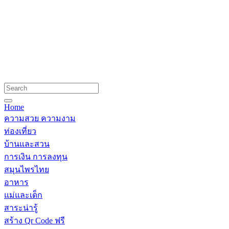
Home
ความสวย ความงาม
ท่องเที่ยว
บ้านและสวน
การเงิน การลงทุน
สมุนไพรไทย
อาหาร
แม่และเด็ก
สาระน่ารู้
สร้าง Qr Code ฟรี