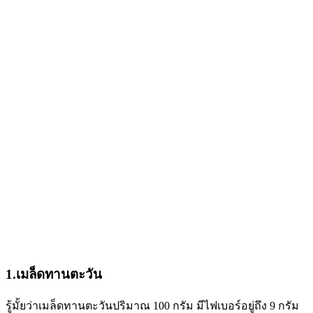
1.
เมล็ดทานตะวัน
รู้มั้ยว่าเมล็ดทานตะวันปริมาณ 100 กรัม มีไฟเบอร์อยู่ถึง 9 กรัม