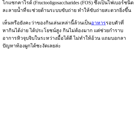
โกแซกคาไรด์ (Fructooligosaccharides (FOS) ซึ่งเป็นไฟเบอร์ชนิด
ละลายน้ำที่จะช่วยด้านระบบขับถ่าย ทำให้ขับถ่ายสะดวกยิ่งขึ้น
เห็นหรือยังคะว่าของกินเล่นเหล่านี้ล้วนเป็น
อาหาร
รอบตัวที่
หากินได้ง่าย ได้ประโยชน์สูง กินไม่ต้องมาก แต่ช่วยกำราบ
อาการหิวจุบจิบในระหว่างมื้อได้ดี ไม่ทำให้อ้วน แถมบอกลา
ปัญหาท้องผูกได้ชะงัดเลยล่ะ