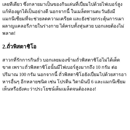
เลยทีเดียว ซึ่งกลายมาเป็นของกินเล่นที่เปี่ยมไปด้วยไฟเบอร์สูง
แก้ท้องผูกได้เป็นอย่างดี นอกจากนี้ ในเมล็ดทานตะวันยังมี
แมกนีเซียมที่จะช่วยลดความเครียด และยังช่วยกระตุ้นการเผา
ผลาญแคลอรีภายในร่างกาย ได้ครบทั้งหุ่นสวย บอกเลยต้องไม่
พลาด!
2.
ถั่วพิสตาชิโอ
สาวกที่รักการกินถั่ว บอกเลยมองข้ามถั่วพิสตาชิโอไม่ได้เด็ด
ขาด เพราะถั่วพิสตาชิโอนั้นมีไฟเบอร์สูงมากถึง 10 กรัม ต่อ
ปริมาณ 100 กรัม นอกจากนี้ ถั่วพิสตาชิโอยังเปี่ยมไปด้วยสารอา
หารอื่นๆ อีกหลายชนิด เช่น โปรตีน วิตามินบี 6 และแมกนีเซียม
เห็นหรือยังคะว่าประโยชน์เต็มเมล็ดจนต้องลอง!