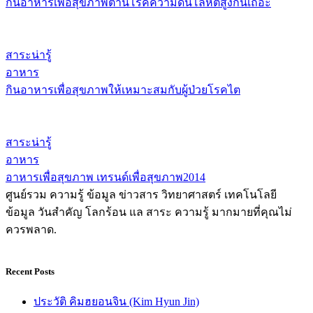
กินอาหารเพื่อสุขภาพต้านโรคความดันโลหิตสูงกันเถอะ
สาระน่ารู้
อาหาร
กินอาหารเพื่อสุขภาพให้เหมาะสมกับผู้ป่วยโรคไต
สาระน่ารู้
อาหาร
อาหารเพื่อสุขภาพ เทรนด์เพื่อสุขภาพ2014
ศูนย์รวม ความรู้ ข้อมูล ข่าวสาร วิทยาศาสตร์ เทคโนโลยี
ข้อมูล วันสำคัญ โลกร้อน แล สาระ ความรู้ มากมายที่คุณไม่
ควรพลาด.
Recent Posts
ประวัติ คิมฮยอนจิน (Kim Hyun Jin)