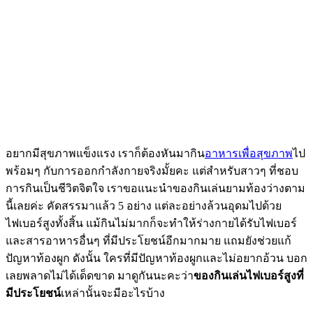
อยากมีสุขภาพแข็งแรง เราก็ต้องหันมากิน
อาหารเพื่อสุขภาพ
ไป
พร้อมๆ กับการออกกำลังกายจริงมั้ยคะ แต่สำหรับสาวๆ ที่ชอบ
การกินเป็นชีวิตจิตใจ เราขอแนะนำของกินเล่นยามท้องว่างตาม
นี้เลยค่ะ คัดสรรมาแล้ว 5 อย่าง แต่ละอย่างล้วนอุดมไปด้วย
ไฟเบอร์สูงทั้งสิ้น แม้กินไม่มากก็จะทำให้ร่างกายได้รับไฟเบอร์
และสารอาหารอื่นๆ ที่มีประโยชน์อีกมากมาย แถมยังช่วยแก้
ปัญหาท้องผูก ดังนั้น ใครที่มีปัญหาท้องผูกและไม่อยากอ้วน บอก
เลยพลาดไม่ได้เด็ดขาด มาดูกันนะคะว่า
ของกินเล่นไฟเบอร์สูงที่
มีประโยชน์
เหล่านั้นจะมีอะไรบ้าง