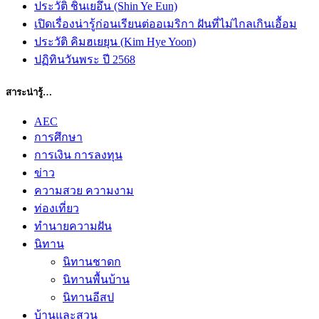
ประวัติ ชินเยอึน (Shin Ye Eun)
เปิดเรื่องน่ารู้ก่อนเรียนต่ออเมริกา ฝันที่ไม่ไกลเกินเอื้อม
ประวัติ คิมฮเยยุน (Kim Hye Yoon)
ปฏิทินวันพระ ปี 2568
สาระน่ารู้…
AEC
การศึกษา
การเงิน การลงทุน
ข่าว
ความสวย ความงาม
ท่องเที่ยว
ทํานายความฝัน
นิทาน
นิทานชาดก
นิทานพื้นบ้าน
นิทานอีสป
บ้านและสวน