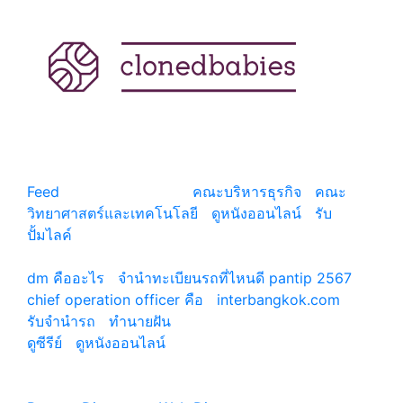
แหล่งรวมสาระน่ารู้ ความรู้รอบตัว เคล็ดความรู้ ที่น่า
สนใจ
Feed
© copyright 2026
คณะบริหารธุรกิจ
|
คณะ
วิทยาศาสตร์และเทคโนโลยี
|
ดูหนังออนไลน์
|
รับ
ปั้มไลค์
เว็บแนะนำ
dm คืออะไร
|
จํานําทะเบียนรถที่ไหนดี pantip 2567
chief operation officer คือ
|
interbangkok.com
รับจํานํารถ
|
ทํานายฝัน
ดูซีรีย์
|
ดูหนังออนไลน์
|