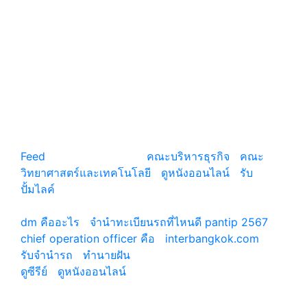
แหล่งรวมสาระน่ารู้ ความรู้รอบตัว เคล็ดความรู้ ที่น่า
สนใจ
Feed
© copyright 2026
คณะบริหารธุรกิจ
|
คณะ
วิทยาศาสตร์และเทคโนโลยี
|
ดูหนังออนไลน์
|
รับ
ปั้มไลค์
เว็บแนะนำ
dm คืออะไร
|
จํานําทะเบียนรถที่ไหนดี pantip 2567
chief operation officer คือ
|
interbangkok.com
รับจํานํารถ
|
ทํานายฝัน
ดูซีรีย์
|
ดูหนังออนไลน์
|