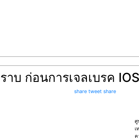
รทราบ ก่อนการเจลเบรค IO
share
tweet
share
ศ
เ
ค