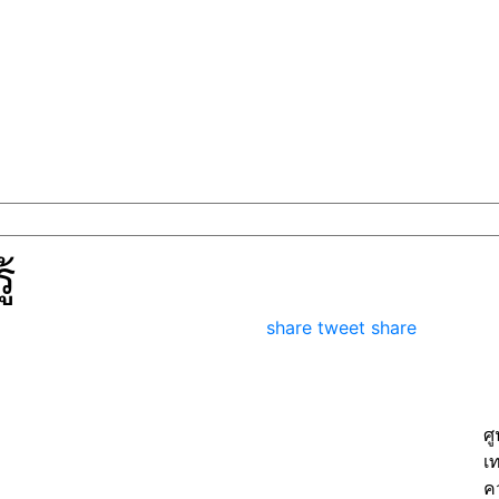
้
share
tweet
share
ศ
เ
ค