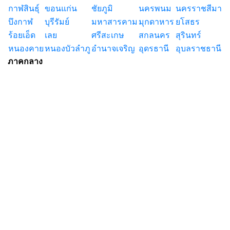
กาฬสินธุ์
ขอนแก่น
ชัยภูมิ
นครพนม
นครราชสีมา
บึงกาฬ
บุรีรัมย์
มหาสารคาม
มุกดาหาร
ยโสธร
ร้อยเอ็ด
เลย
ศรีสะเกษ
สกลนคร
สุรินทร์
หนองคาย
หนองบัวลำภู
อำนาจเจริญ
อุดรธานี
อุบลราชธานี
ภาคกลาง