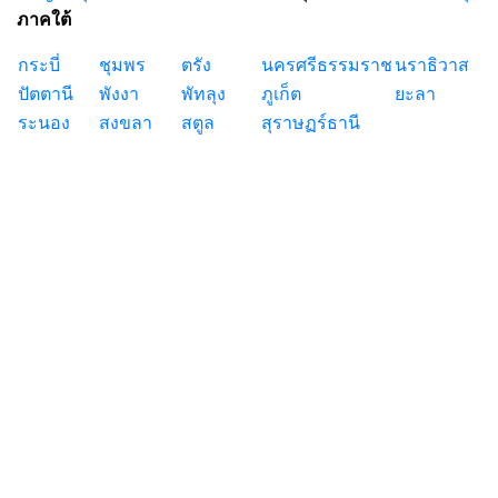
ภาคใต้
กระบี่
ชุมพร
ตรัง
นครศรีธรรมราช
นราธิวาส
ปัตตานี
พังงา
พัทลุง
ภูเก็ต
ยะลา
ระนอง
สงขลา
สตูล
สุราษฏร์ธานี