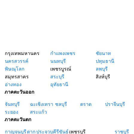
กรุงเทพมหานคร
กำแพงเพชร
ชัยนาท
นครสวรรค์
นนทบุรี
ปทุมธานี
พิษณุโลก
เพชรบูรณ์
ลพบุรี
สมุทรสาคร
สระบุรี
สิงห์บุรี
อ่างทอง
อุทัยธานี
ภาคตะวันออก
จันทบุรี
ฉะเชิงเทรา
ชลบุรี
ตราด
ปราจีนบุรี
ระยอง
สระแก้ว
ภาคตะวันตก
กาญจนบุรี
ตาก
ประจวบคีรีขันธ์
เพชรบุรี
ราชบุรี