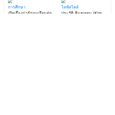
การศึกษา
ไลฟ์สไตล์
เปิดเรื่องน่ารู้ก่อนเรียนต่อ
ประวัติ คิมฮเยยุน (Kim
อเมริกา ฝันที่ไม่ไกลเกิน
Hye Yoon)
เอื้อม
แหล่งรวมสาระน่ารู้ ความรู้รอบตัว เคล็ดความรู้ ที่น่า
สนใจ
Feed
© copyright 2026
คณะบริหารธุรกิจ
|
คณะ
วิทยาศาสตร์และเทคโนโลยี
|
ดูหนังออนไลน์
|
รับ
ปั้มไลค์
เว็บแนะนำ
dm คืออะไร
|
จํานําทะเบียนรถที่ไหนดี pantip 2567
chief operation officer คือ
|
interbangkok.com
รับจํานํารถ
|
ทํานายฝัน
ดูซีรีย์
|
ดูหนังออนไลน์
|
Partner Directory
|
Web Directory