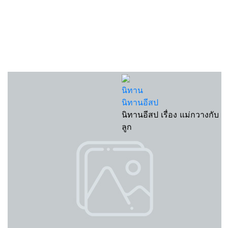
นิทาน
นิทานอีสป
นิทานอีสป เรื่อง แม่กวางกับ
ลูก