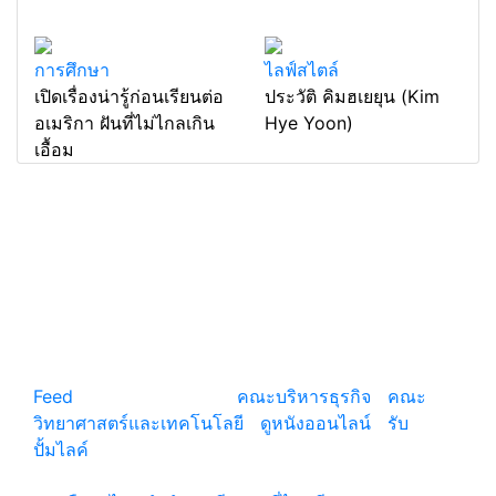
การศึกษา
ไลฟ์สไตล์
เปิดเรื่องน่ารู้ก่อนเรียนต่อ
ประวัติ คิมฮเยยุน (Kim
อเมริกา ฝันที่ไม่ไกลเกิน
Hye Yoon)
เอื้อม
แหล่งรวมสาระน่ารู้ ความรู้รอบตัว เคล็ดความรู้ ที่น่า
สนใจ
Feed
© copyright 2026
คณะบริหารธุรกิจ
|
คณะ
วิทยาศาสตร์และเทคโนโลยี
|
ดูหนังออนไลน์
|
รับ
ปั้มไลค์
เว็บแนะนำ