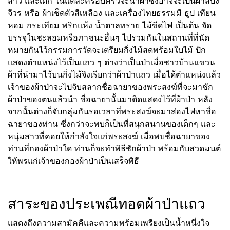
สาว และเด็ก ในแต่ละครอบครัวจะนำผ้าซึ่งอาจจะเป็นผ้าสบง
จีวร หรือ ผ้าเช็ดตัวสีเหลือง และเครื่องไทยธรรมมี ธูป เทียน
หอม กระเทียม พริกแห้ง น้ำตาลทราย ไม้ขีดไฟ เป็นต้น จัด
บรรจุในชะลอมหรือภาชนะอื่นๆ ไปรวมกันในสถานที่ที่นัด
หมายกันไว้กรรมการวัดจะเตรียมกิ่งไม้สดพร้อมใบไม้ ปัก
แสดงตำแหน่งไว้เป็นแถว ๆ ต่างว่าเป็นป่าเมื่อชาวบ้านแขวน
ผ้าที่นำมาไว้บนกิ่งไม้จึงเรียกว่าผ้าป่าแถว เมื่อได้ตำแหน่งแล้ว
เจ้าของผ้าป่าจะไปจับสลากชื่อฉายาของพระสงฆ์ที่จะมาชัก
ผ้าป่าของตนแล้วนำ ชื่อฉายานั้นมาติดแสดงไว้ที่ผ้าป่า หลัง
จากนั้นต่างก็จับกลุ่มกันรอเวลาที่พระสงฆ์จะมาส่องไฟหาชื่อ
ฉายาของท่าน ซึ่งกว่าจะพบก็เป็นที่สนุกสนานของเด็กๆ และ
หนุ่มสาวที่คอยให้กำลังใจแก่พระสงฆ์ เมื่อพบชื่อฉายาของ
ท่านที่กองผ้าป่าใด ท่านก็จะทำพิธีชักผ้าป่า พร้อมกับสวดมนต์
ให้พรแก่เจ้าของกองผ้าป่าเป็นเสร็จพิธี
สาระของประเพณีทอดผ้าป่าแถว
แสดงถึงความสามัคคีและความพร้อมเพรียงเป็นน้ำหนึ่งใจ