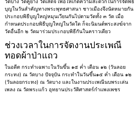
วัดบาง วัดคูยาง วัดเสด็จ เพื่อให้เกิดความสะดวกในการจัดพิธี
บุญในวันสำคัญทางพระพุทธศาสนา ชาวเมืองจึงนัดหมายกัน
ประกอบพิธีบุญใหญ่หมุนเวียนกันไปตามวัดทั้ง ๓ วัด เมื่อ
กำหนดประกอบพิธีบุญใหญ่ในวัดใด ก็จะนิมนต์พระสงฆ์จาก
วัดอื่นอีก ๒ วัดมาร่วมประกอบพิธีกันในคราวเดียว
ช่วงเวลาในการจัดงานประเพณี
ทอดผ้าป่าแถว
ในอดีต กระทำเฉพาะในวันขึ้น ๑๕ ค่ำ เดือน ๑๒ (วันลอย
กระทง) ณ วัดบาง ปัจจุบัน กระทำในวันขึ้น๑๕ ค่ำ เดือน ๑๒
(วันลอยกระทง) ณ วัดบาง และในงานประเพณีนบพระเล่น
เพลง ณ วัดพระแก้ว อุทยานประวัติศาสตร์กำแพงเพชร