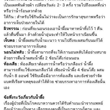
เป็นแผลพันด้วยผ้า เปลี่ยนวันล่ะ 2- 3 ครั้ง รวมไปถึงแผลที่เน่า
หรือว่าน้ำร้อนลวกด้วย
ให้กิน : สำหรับใช้กินนั้นไม่ว่าจะเป็นการรักษาสุขภาพหรือว่า
อาการเจ็บป่วยภายในได้
ผิวพรรณ
: ก่อนที่จะนอนรองเอาน้ำผึ้งมาทาหน้าทิ้งไว้ 1 คืน
แล้วตื่นขึ้นมา ล้างด้วยน้ำอุ่นจะทำให้ใบหน้าเราเนียนขึ้น
เจ็บคอ
: น้ำผึ้งผสมกับน้ำมะนาว รวมไปถึงจะผสมกับนมก้ได้
ช่วยบรรเทาอาการเจ็บคอ
นอนไม่หลับ
: น้ำผึ้งสามารถที่จะให้เรานอนหลับได้อย่างสบาย
ด้วยการดื่มน้ำผสมน้ำผึ้ง 2 ช้อนโต๊ะก่อนนอน
ท้องเสีย
: ท้องเสียเราต้องการน้ำหรือว่าเกลือแร่ น้ำผึ้ง
สามารถที่จะใช้แทนเกลืแร่ได้ เพียงนำน้ำผึ้ง 4 ช้อนโต๊ะ ผสม
กับน้ำ 8 ออนซ์ ใช้จิบเมื่อมีอาการท้องเสีย และยังช่วยกำจัด
แบคทีเรียสาเหตุของลำไส้ด้วย ช่วยบรรเทาอาการท้องเสียนั้น
เอง
ข้อพึ่งระวังเกี่ยวกับน้ำผึ้ง
เรื่องผู้ป่วยที่เป็นโรคเบาหวานควรได้รับคำแนะนำจากแพทย์
ถึงแม้ว่าจะเป็นทาง เลือกของคนที่เป็นเบาหวานก็ตาม และ