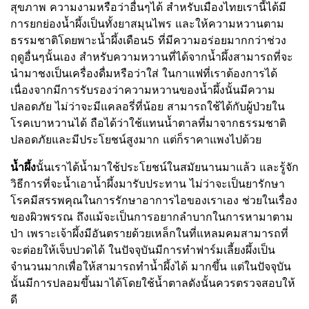
สุขภาพ ความงามหรือว่าอื่นๆได้ สำหรับเมืองไทยเรานี้ได้มี
การยกย่องน้ำผึ้งเป็นทั้งยาสมุนไพร และให้ความหวานตาม
ธรรมชาติโดยพาะน้ำผึ้งเดือน5 ที่มีความอร่อยมากกว่าช่วง
ฤดูอื่นๆนั้นเอง สำหรับความหวานที่ได้จากน้ำผึ้งสามารถที่จะ
นำมาชงเป็นเครื่องดื่มหรือว่าใส่ ในกาแฟที่เราต้องการได้
เนื่องจากมีการรับรองว่าความหวานของน้ำผึ้งนั้นมีความ
ปลอดภัย ไม่ว่าจะมีแคลอรี่ที่น้อย สามารถใช้ได้กับผู้ป่วยใน
โรคเบาหวานได้ ถือได้ว่าใช้แทนน้ำตาลที่มาจากธรรมชาติ
ปลอดภัยและมีประโยชน์สูงมาก แต่ก็ราคาแพงไปด้วย
น้ำผึ้ง
นั้นเราได้น้ำมาใช้ประโยชน์ในสมัยนานมาแล้ว และรู้จัก
วิธีการที่จะน้ำเอาน้ำผึ้งมารับประทาน ไม่ว่าจะเป็นยารักษา
โรคมีสรรพคุณในการรักษาอาการไอของเราเอง ช่วยในเรื่อง
ของผิวพรรณ ถึงแม้จะเป็นการอยากลำบากในการหามาตาม
ป่า เพราะเจ้าผึ้งมีอันตรายด้วยเหล็กในที่แหลมคมสามารถที่
จะต่อยให้เจ็บปวดได้ ในปัจจุบันมีการทำฟาร์มเลี้ยงผึ้งเป็น
จำนวนมากเพื่อให้สามารถทำน้ำผึ้งได้ มากขึ้น แต่ในปัจจุบัน
นั้นมีการปลอมขึ้นมาได้โดยใช้น้ำตาลดังนั้นควรตรวจสอบให้
ดี