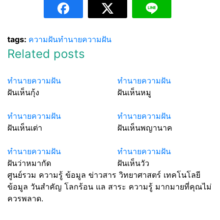
tags:
ความฝัน
ทํานายความฝัน
Related posts
ทํานายความฝัน
ทํานายความฝัน
ฝันเห็นกุ้ง
ฝันเห็นหมู
ทํานายความฝัน
ทํานายความฝัน
ฝันเห็นเต่า
ฝันเห็นพญานาค
ทํานายความฝัน
ทํานายความฝัน
ฝันว่าหมากัด
ฝันเห็นวัว
ศูนย์รวม ความรู้ ข้อมูล ข่าวสาร วิทยาศาสตร์ เทคโนโลยี
ข้อมูล วันสำคัญ โลกร้อน แล สาระ ความรู้ มากมายที่คุณไม่
ควรพลาด.