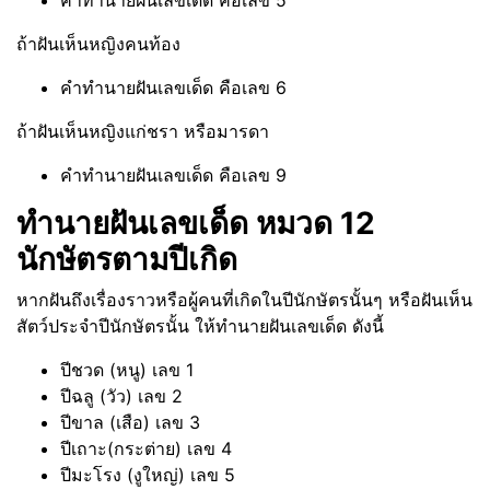
คำทำนายฝันเลขเด็ด คือเลข 5
ถ้าฝันเห็นหญิงคนท้อง
คำทำนายฝันเลขเด็ด คือเลข 6
ถ้าฝันเห็นหญิงแก่ชรา หรือมารดา
คำทำนายฝันเลขเด็ด คือเลข 9
ทำนายฝันเลขเด็ด หมวด 12
นักษัตรตามปีเกิด
หากฝันถึงเรื่องราวหรือผู้คนที่เกิดในปีนักษัตรนั้นๆ หรือฝันเห็น
สัตว์ประจำปีนักษัตรนั้น ให้ทำนายฝันเลขเด็ด ดังนี้
ปีชวด (หนู) เลข 1
ปีฉลู (วัว) เลข 2
ปีขาล (เสือ) เลข 3
ปีเถาะ(กระต่าย) เลข 4
ปีมะโรง (งูใหญ่) เลข 5