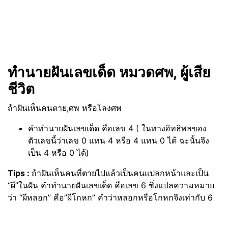
ทำนายฝันเลขเด็ด หมวดศพ, ผู้เสีย
ชีวิต
ถ้าฝันเห็นคนตาย,ศพ หรือโลงศพ
คำทำนายฝันเลขเด็ด คือเลข 4 ( ในทางอิทธิพลของ
ตัวเลขนี้ว่าเลข 0 แทน 4 หรือ 4 แทน 0 ได้ ฉะนั้นจึง
เป็น 4 หรือ 0 ได้)
Tips :
ถ้าฝันเห็นคนที่ตายไปแล้วเป็นคนแปลกหน้าและเป็น
“ผี”ในฝัน คำทำนายฝันเลขเด็ด คือเลข 6 ซึ่งแปลความหมาย
ว่า “ผีหลอก” คือ”ผีโกหก” คำว่าหลอกหรือโกหกจึงเท่ากับ 6