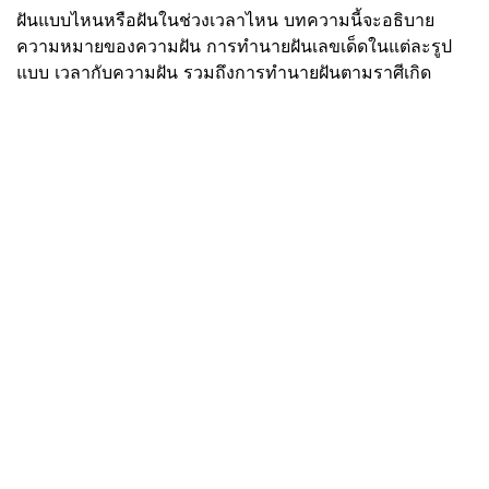
ฝันแบบไหนหรือฝันในช่วงเวลาไหน บทความนี้จะอธิบาย
ความหมายของความฝัน การทำนายฝันเลขเด็ดในแต่ละรูป
แบบ เวลากับความฝัน รวมถึงการทำนายฝันตามราศีเกิด