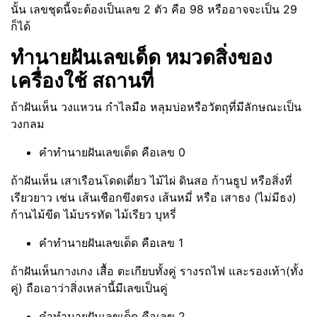
นั้น เลขชุดนี้จะต้องเป็นเลข 2 ตัว คือ 98 หรืออาจจะเป็น 29
ก็ได้
ทำนายฝันเลขเด็ด หมวดสิ่งของ
เครื่องใช้ สถานที่
ถ้าฝันเห็น วงแหวน กำไลมือ หลุมบ่อหรือวัตถุที่มีลักษณะเป็น
วงกลม
คำทำนายฝันเลขเด็ด คือเลข 0
ถ้าฝันเห็น เสาเรือนโดดเดี่ยว ไม้ไผ่ ดินสอ ก้านธูป หรือสิ่งที่
เรียวยาว เช่น เส้นเชือกขึงตรง เส้นหมี่ หรือ เสาธง (ไม่มีธง)
ก้านไม้ขีด ไม้บรรทัด ไม้เรียว บุหรี่
คำทำนายฝันเลขเด็ด คือเลข 1
ถ้าฝันเห็นกางเกง เสื้อ ตะเกียบทั้งคู่ รางรถไฟ และรองเท้า(ทั้ง
คู่) ถือเอาว่าสิ่งเหล่านี้มีเลขเป็นคู่
คำทำนายฝันเลขเด็ด คือเลข 2