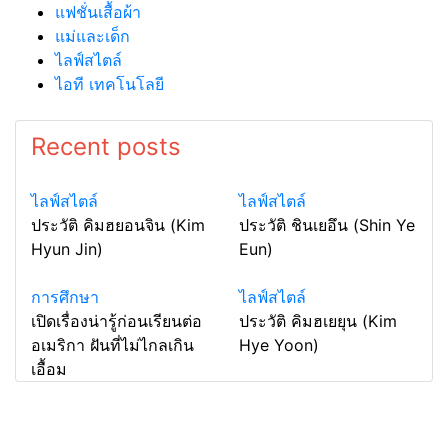
แฟชั่นเสื้อผ้า
แม่และเด็ก
ไลฟ์สไตล์
ไอที เทคโนโลยี
Recent posts
ไลฟ์สไตล์
ไลฟ์สไตล์
ประวัติ คิมฮยอนจิน (Kim
ประวัติ ชินเยอึน (Shin Ye
Hyun Jin)
Eun)
การศึกษา
ไลฟ์สไตล์
เปิดเรื่องน่ารู้ก่อนเรียนต่อ
ประวัติ คิมฮเยยุน (Kim
อเมริกา ฝันที่ไม่ไกลเกิน
Hye Yoon)
เอื้อม