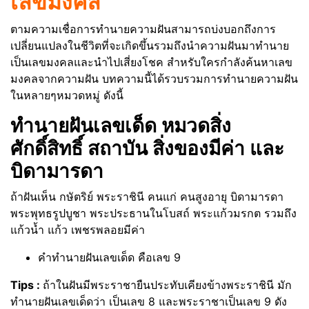
เลขมงคล
ตามความเชื่อการทำนายความฝันสามารถบ่งบอกถึงการ
เปลี่ยนแปลงในชีวิตที่จะเกิดขึ้นรวมถึงนำความฝันมาทำนาย
เป็นเลขมงคลและนำไปเสี่ยงโชค สำหรับใครกำลังค้นหาเลข
มงคลจากความฝัน บทความนี้ได้รวบรวมการทำนายความฝัน
ในหลายๆหมวดหมู่ ดังนี้
ทำนายฝันเลขเด็ด หมวดสิ่ง
ศักดิ์สิทธิ์ สถาบัน สิ่งของมีค่า และ
บิดามารดา
ถ้าฝันเห็น กษัตริย์ พระราชินี คนแก่ คนสูงอายุ บิดามารดา
พระพุทธรูปบูชา พระประธานในโบสถ์ พระแก้วมรกต รวมถึง
แก้วน้ำ แก้ว เพชรพลอยมีค่า
คำทำนายฝันเลขเด็ด คือเลข 9
Tips :
ถ้าในฝันมีพระราชายืนประทับเคียงข้างพระราชินี มัก
ทำนายฝันเลขเด็ดว่า เป็นเลข 8 และพระราชาเป็นเลข 9 ดัง