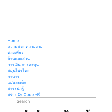
Home
ความสวย ความงาม
ท่องเที่ยว
บ้านและสวน
การเงิน การลงทุน
สมุนไพรไทย
อาหาร
แม่และเด็ก
สาระน่ารู้
สร้าง Qr Code ฟรี