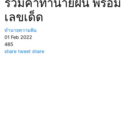
รวมคำทำนายฝัน พร้อม
เลขเด็ด
ทํานายความฝัน
01 Feb 2022
485
share
tweet
share