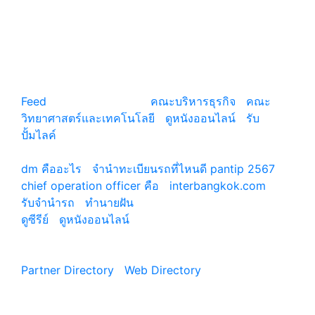
แหล่งรวมสาระน่ารู้ ความรู้รอบตัว เคล็ดความรู้ ที่น่า
สนใจ
Feed
© copyright 2026
คณะบริหารธุรกิจ
|
คณะ
วิทยาศาสตร์และเทคโนโลยี
|
ดูหนังออนไลน์
|
รับ
ปั้มไลค์
เว็บแนะนำ
dm คืออะไร
|
จํานําทะเบียนรถที่ไหนดี pantip 2567
chief operation officer คือ
|
interbangkok.com
รับจํานํารถ
|
ทํานายฝัน
ดูซีรีย์
|
ดูหนังออนไลน์
|
Partner Directory
|
Web Directory