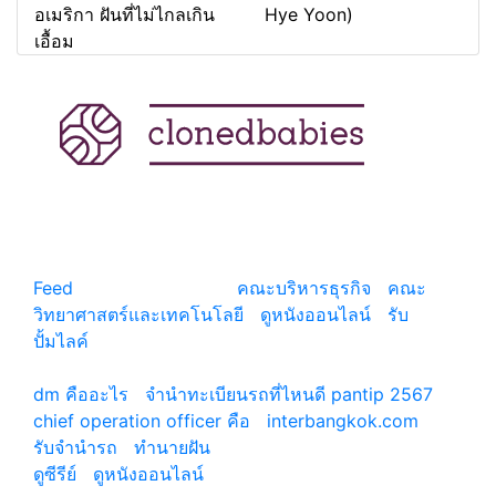
อเมริกา ฝันที่ไม่ไกลเกิน
Hye Yoon)
เอื้อม
แหล่งรวมสาระน่ารู้ ความรู้รอบตัว เคล็ดความรู้ ที่น่า
สนใจ
Feed
© copyright 2026
คณะบริหารธุรกิจ
|
คณะ
วิทยาศาสตร์และเทคโนโลยี
|
ดูหนังออนไลน์
|
รับ
ปั้มไลค์
เว็บแนะนำ
dm คืออะไร
|
จํานําทะเบียนรถที่ไหนดี pantip 2567
chief operation officer คือ
|
interbangkok.com
รับจํานํารถ
|
ทํานายฝัน
ดูซีรีย์
|
ดูหนังออนไลน์