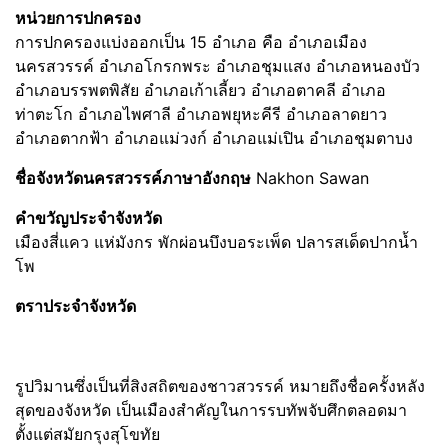
หน่วยการปกครอง
การปกครองแบ่งออกเป็น 15 อำเภอ คือ อำเภอเมือง
นครสวรรค์ อำเภอโกรกพระ อำเภอชุมแสง อำเภอหนองบัว
อำเภอบรรพตพิสัย อำเภอเก้าเลี้ยว อำเภอตาคลี อำเภอ
ท่าตะโก อำเภอไพศาลี อำเภอพยุหะคีรี อำเภอลาดยาว
อำเภอตากฟ้า อำเภอแม่วงก์ อำเภอแม่เปิน อำเภอชุมตาบง
ชื่อจังหวัดนครสวรรค์ภาษาอังกฤษ
Nakhon Sawan
คำขวัญประจำจังหวัด
เมืองสี่แคว แห่มังกร พักผ่อนบึงบอระเพ็ด ปลารสเด็ดปากน้ำ
โพ
ตราประจำจังหวัด
รูปวิมานซึ่งเป็นที่สิงสถิตของชาวสวรรค์ หมายถึงชื่อครั้งหลัง
สุดของจังหวัด เป็นเมืองสำคัญในการรบทัพจับศึกตลอดมา
ตั้งแต่สมัยกรุงสุโขทัย