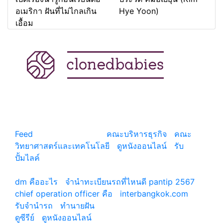
อเมริกา ฝันที่ไม่ไกลเกิน
Hye Yoon)
เอื้อม
แหล่งรวมสาระน่ารู้ ความรู้รอบตัว เคล็ดความรู้ ที่น่า
สนใจ
Feed
© copyright 2026
คณะบริหารธุรกิจ
|
คณะ
วิทยาศาสตร์และเทคโนโลยี
|
ดูหนังออนไลน์
|
รับ
ปั้มไลค์
เว็บแนะนำ
dm คืออะไร
|
จํานําทะเบียนรถที่ไหนดี pantip 2567
chief operation officer คือ
|
interbangkok.com
รับจํานํารถ
|
ทํานายฝัน
ดูซีรีย์
|
ดูหนังออนไลน์