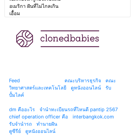
อเมริกา ฝันที่ไม่ไกลเกิน
เอื้อม
แหล่งรวมสาระน่ารู้ ความรู้รอบตัว เคล็ดความรู้ ที่น่า
สนใจ
Feed
© copyright 2026
คณะบริหารธุรกิจ
|
คณะ
วิทยาศาสตร์และเทคโนโลยี
|
ดูหนังออนไลน์
|
รับ
ปั้มไลค์
เว็บแนะนำ
dm คืออะไร
|
จํานําทะเบียนรถที่ไหนดี pantip 2567
chief operation officer คือ
|
interbangkok.com
รับจํานํารถ
|
ทํานายฝัน
ดูซีรีย์
|
ดูหนังออนไลน์