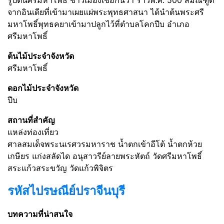
รูปต้นศรีมหาโพธิ์ ชาวเมืองเชื่อกันว่า ราวพ.ศ. 500 สมณฑูต
จากอินเดียที่เข้ามาเผยแผ่พระพุทธศาสนา ได้นำต้นพระศรี
มหาโพธิ์พุทธคยาเข้ามาปลูกไว้ที่ตำบลโคกปีบ อำเภอ
ศรีมหาโพธิ์
ต้นไม้ประจำจังหวัด
ศรีมหาโพธิ์
ดอกไม้ประจำจังหวัด
ปีบ
สถานที่สำคัญ
แหล่งท่องเที่ยว
ศาลสมเด็จพระนเรศวรมหาราช น้ำตกเข้าอีโต้ น้ำตกห้วย
เกษียร แก่งสลัดได อนุสาวรีย์ลายพระหัตถ์ วัดศรีมหาโพธิ์
สระแก้วสระขวัญ วัดแก้วพิจิตร
รหัสไปรษณีย์ปราจีนบุรี
บทความที่น่าสนใจ