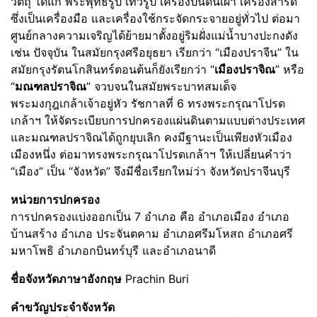
วัตถุ ได้แก่ พระพุทธรูป เทวรูป เครื่องปั้นดินเผา เครื่องสำริด
ซึ่งเป็นเครื่องมือ และเครื่องใช้กระจัดกระจายอยู่ทั่วไป ต่อมา
ศูนย์กลางความเจริญได้ย้ายมาตั้งอยู่ริมฝั่งแม่น้ำบางปะกงดัง
เช่น ปัจจุบัน ในสมัยกรุงศรีอยุธยา เรียกว่า “เมืองปราจีน” ใน
สมัยกรุงรัตนโกสินทร์ตอนต้นก็ยังเรียกว่า “
เมืองปราจิณ
” หรือ
“
มณฑลปราจิณ
” จวบจนในสมัยพระบาทสมเด็จ
พระมงกุฎเกล้าเจ้าอยู่หัว รัชกาลที่ 6 ทรงพระกรุณาโปรด
เกล้าฯ ให้จัดระเบียบการปกครองแผ่นดินตามแบบต่างประเทศ
และมณฑลปราจิณได้ถูกยุบเลิก คงมีฐานะเป็นเพียงหัวเมือง
เมืองหนึ่ง ต่อมาทรงพระกรุณาโปรดเกล้าฯ ให้เปลี่ยนคำว่า
“เมือง” เป็น “จังหวัด” จึงมีชื่อเรียกใหม่ว่า จังหวัดปราจีนบุรี
หน่วยการปกครอง
การปกครองแบ่งออกเป็น 7 อำเภอ คือ อำเภอเมือง อำเภอ
บ้านสร้าง อำเภอ ประจันตคาม อำเภอศรีมโหสถ อำเภอศรี
มหาโพธิ อำเภอกบินทร์บุรี และอำเภอนาดี
ชื่อจังหวัดภาษาอังกฤษ
Prachin Buri
คำขวัญประจำจังหวัด