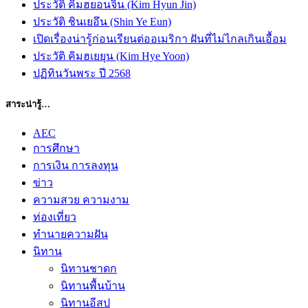
ประวัติ คิมฮยอนจิน (Kim Hyun Jin)
ประวัติ ชินเยอึน (Shin Ye Eun)
เปิดเรื่องน่ารู้ก่อนเรียนต่ออเมริกา ฝันที่ไม่ไกลเกินเอื้อม
ประวัติ คิมฮเยยุน (Kim Hye Yoon)
ปฏิทินวันพระ ปี 2568
สาระน่ารู้…
AEC
การศึกษา
การเงิน การลงทุน
ข่าว
ความสวย ความงาม
ท่องเที่ยว
ทํานายความฝัน
นิทาน
นิทานชาดก
นิทานพื้นบ้าน
นิทานอีสป