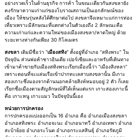
อย่างรวดเร็วในด้านธุรกิจ การค้า ในขณะเดียวกันสงขลายัง
คงรักษาความเก่าแก่ของโบราณสถานเป็นเอกลักษณ์ของ
เมือง ให้ชนรุ่นหลังได้ศึกษาต่อไป สงขลาจึงเหมาะแก่การท่อง
เที่ยวเพราะมีลักษณะที่แตกต่างในตัวเองถึง 2 ลักษณะคือ
ความเก่าแก่และความใหม่ของเมืองสงขลา/หาดใหญ่ ด้วย
ระยะทางห่างกันเพียง 30 กิโลเมตร
สงขลา
เดิมมีชื่อว่า “
เมืองสทิง
” ตั้งอยู่ที่อำเภอ “สทิงพระ” ใน
ปัจจุบัน ส่วนพ่อค้าชาวอินเดีย เปอร์เซียและอาหรับที่เดินทาง
เข้ามาค้าขายกับเมืองสทิงพระเรียกเมืองนี้ว่า “เมืองสิงหลา”
เพราะตอนที่จะแล่นเรือเข้าปากทะเลสาบสงขลานั้น มีเกาะ
สองเกาะซึ่งมองจากด้านนอกคล้ายสิงห์หมอบอยู่ 2 ตัว ก็เลย
เรียกชื่อเมืองตามสัญลักษณ์ที่ได้เห็นแต่แรก เกาะสองเกาะนี้
คือ เกาะหนู เกาะแมว ในปัจจุบันนี้เอง
หน่วยการปกครอง
การปกครองแบ่งออกเป็น 16 อำเภอ คือ อำเภอเมืองสงขลา
อำเภอสทิงพระ อำเภอจะนะ อำเภอนาทวี อำเภอเทพา อำเภอ
สะบ้าย้อย อำเภอระโนด อำเภอกระแสสินธุ์ อำเภอรัตภูมิ