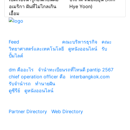
อเมริกา ฝันที่ไม่ไกลเกิน
Hye Yoon)
เอื้อม
แหล่งรวมสาระน่ารู้ ความรู้รอบตัว เคล็ดความรู้ ที่น่า
สนใจ
Feed
© copyright 2026
คณะบริหารธุรกิจ
|
คณะ
วิทยาศาสตร์และเทคโนโลยี
|
ดูหนังออนไลน์
|
รับ
ปั้มไลค์
เว็บแนะนำ
dm คืออะไร
|
จํานําทะเบียนรถที่ไหนดี pantip 2567
chief operation officer คือ
|
interbangkok.com
รับจํานํารถ
|
ทํานายฝัน
ดูซีรีย์
|
ดูหนังออนไลน์
|
Partner Directory
|
Web Directory