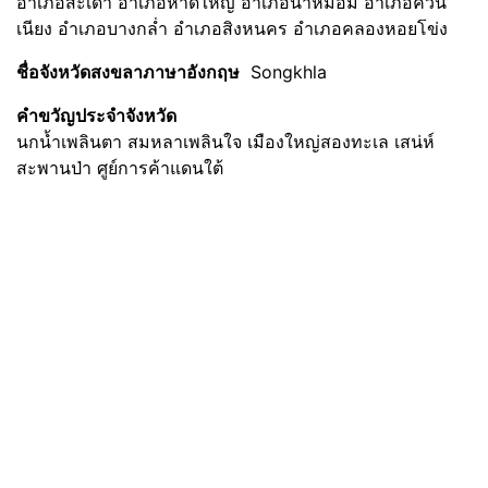
อำเภอสะเดา อำเภอหาดใหญ่ อำเภอนาหม่อม อำเภอควน
เนียง อำเภอบางกล่ำ อำเภอสิงหนคร อำเภอคลองหอยโข่ง
ชื่อจังหวัดสงขลาภาษาอังกฤษ
Songkhla
คำขวัญประจำจังหวัด
นกน้ำเพลินตา สมหลาเพลินใจ เมืองใหญ่สองทะเล เสน่ห์
สะพานป่า ศูย์การค้าแดนใต้