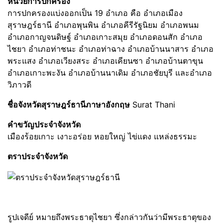
หน่วยการปกครอง
การปกครองแบ่งออกเป็น 19 อำเภอ คือ อำเภอเมือง
สุราษฎร์ธานี อำเภอพุนพิน อำเภอคีรีรัฐนิยม อำเภอพนม
อำเภอกาญจนดิษฐ์ อำเภอเกาะสมุย อำเภอดอนสัก อำเภอ
ไชยา อำเภอท่าชนะ อำเภอท่าฉาง อำเภอบ้านนาสาร อำเภอ
พระแสง อำเภอเวียงสระ อำเภอเคียนซา อำเภอบ้านตาขุน
อำเภอเกาะพะงัน อำเภอบ้านนาเดิม อำเภอชัยบุรี และอำเภอ
วิภาวดี
ชื่อจังหวัดสุราษฎร์ธานีภาษาอังกฤษ
Surat Thani
คำขวัญประจำจังหวัด
เมืองร้อยเกาะ เงาะอร่อย หอยใหญ่ ไข่แดง แหล่งธรรมะ
ตราประจำจังหวัด
รูปเจดีย์ หมายถึงพระธาตุไชยา ซึ่งกล่าวกันว่ามีพระธาตุของ