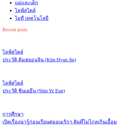
แม่และเด็ก
ไลฟ์สไตล์
ไอที เทคโนโลยี
Recent posts
ไลฟ์สไตล์
ประวัติ คิมฮยอนจิน (Kim Hyun Jin)
ไลฟ์สไตล์
ประวัติ ชินเยอึน (Shin Ye Eun)
การศึกษา
เปิดเรื่องน่ารู้ก่อนเรียนต่ออเมริกา ฝันที่ไม่ไกลเกินเอื้อม