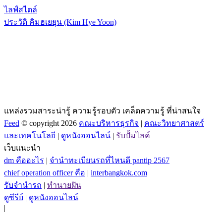
ไลฟ์สไตล์
ประวัติ คิมฮเยยุน (Kim Hye Yoon)
แหล่งรวมสาระน่ารู้ ความรู้รอบตัว เคล็ดความรู้ ที่น่าสนใจ
Feed
© copyright 2026
คณะบริหารธุรกิจ
|
คณะวิทยาศาสตร์
และเทคโนโลยี
|
ดูหนังออนไลน์
|
รับปั้มไลค์
เว็บแนะนำ
dm คืออะไร
|
จํานําทะเบียนรถที่ไหนดี pantip 2567
chief operation officer คือ
|
interbangkok.com
รับจํานํารถ
|
ทํานายฝัน
ดูซีรีย์
|
ดูหนังออนไลน์
|