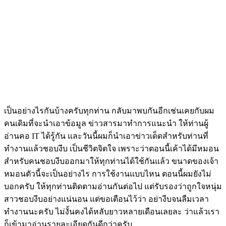
เป็นอย่างไรกันบ้างครับทุกท่าน กลับมาพบกันอีกเช่นเคยกับผม
คนเดิมที่จะนำเอาข้อมูล ข่าวสารมาทำการแนะนำ ให้ท่านผู้
อ่านคอ IT ได้รู้กัน และวันนี้ผมก็นำเอาข่าวเด็ดสำหรับท่านที่
ทำงานแล้วชอบงีบ เป็นชีวิตจิตใจ เพราะว่าตอนนี้เค้าได้มีหมอน
สำหรับคนชอบงีบออกมาให้ทุกท่านได้ใช้กันแล้ว ขนาดของเจ้า
หมอนตัวนี้จะเป็นอย่างไร การใช้งานแบบไหน ตอนนี้ผมยังไม่
บอกครับ ให้ทุกท่านติดตามอ่านกันต่อไป แต่รับรองว่าถูกใจหนุ่ม
สาวชอบงีบอย่างแน่นอน แต่ขอเตือนไว้ว่า อย่างีบจนลืมเวลา
ทำงานนะครับ ไม่งั้นคงได้หลับยาวหลายเดือนเลยละ ว่าแล้วเรา
ก็เข้ามาอ่านรายละเอียดกันดีกว่าครับ