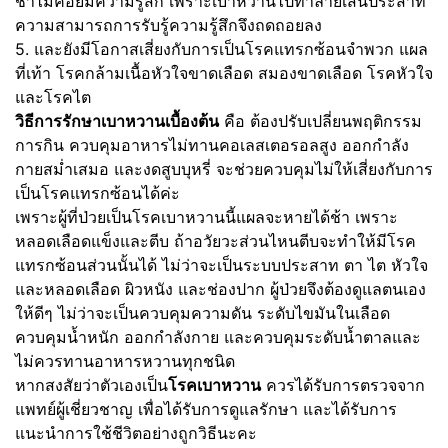
ชาไม่ค่อยมีความรู้สึก เพราะเบาหวานไปทำลายเส้นประสาท
ความสามารถการรับรู้ความรู้สึกจึงถดถอยลง
5. และยังมีโอกาสเสี่ยงกับการเป็นโรคแทรกซ้อนจำพวก แผล
ที่เท้า โรคกล้ามเนื้อหัวใจขาดเลือด สมองขาดเลือด โรคหัวใจ
และโรคไต
วิธีการรักษาเบาหวานเบื้องต้น
คือ ต้องปรับเปลี่ยนพฤติกรรม
การกิน ควบคุมอาหารไม่ทานคอเลสเตอรอลสูง ออกกำลัง
กายสม่ำเสมอ และงดสูบบุหรี่ จะช่วยควบคุมไม่ให้เสี่ยงกับการ
เป็นโรคแทรกซ้อนได้ค่ะ
เพราะผู้ที่ป่วยเป็นโรคเบาหวานนี้แผลจะหายได้ช้า เพราะ
หลอดเลือดแข็งและตีบ ถ้าอวัยวะส่วนไหนตีบจะทำให้มีโรค
แทรกซ้อนส่วนนั้นได้ ไม่ว่าจะเป็นระบบประสาท ตา ไต หัวใจ
และหลอดเลือด ผิวหนัง และช่องปาก ผู้ป่วยจึงต้องดูแลตนเอง
ให้ดีๆ ไม่ว่าจะเป็นควบคุมความดัน ระดับไขมันในเลือด
ควบคุมน้ำหนัก ออกกำลังกาย และควบคุมระดับน้ำตาลและ
ไม่ควรทานอาหารหวานทุกชนิด
หากสงสัยว่าตัวเองเป็น
โรคเบาหวาน
ควรได้รับการตรวจจาก
แพทย์ผู้เชี่ยวชาญ เพื่อได้รับการดูแลรักษา และได้รับการ
แนะนำการใช้ชีวิตอย่างถูกวิธีนะคะ