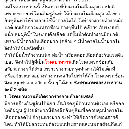
แต่โรคเบาหวานนี้ เป็นภาวะที่น้ำตาลในเลือดสูงกว่าปกติ
เพราะขาดฮอร์โมนอินซูลินทำให้น้ำตาลในเลือดสูง เมื่อขาด
อินซูลินทำให้ร่างกายใช้น้ำตาลไม่ได้ จึงทำร่างกายทำงานผิด
ปกติ จนเกิดภาวะแทรกซ้อน ต่างๆขึ้นได้ คล้ายๆ กับระบบปั้
มน้ำ สมมุติน้ำในระบบคือเลือด แต่ปั๊มน้ำดันทำงานผิดปกติ
เพราะมีน้ำตาลในเลือดมาก (คล้าย ๆ มีน้ำตาลในน้ำมากไป
จึงทำให้ข้นหนืดขึ้น)
ทำให้ปั้มน้ำทำงานหนัก ท่อน้ำ หรือหลอดเลือดต้องรับแรงดัน
เยอะ จึงทำให้ผู้ที่เป็น
โรคเบาหวาน
เกิดโรคแทรกซ้อนกับ
อวัยวะต่างๆ ได้ง่าย เพราะร่างกายทรุดทำงานได้ไม่เต็มที่
หรืออวัยวะบางอย่างทำงานจนเกินไปทำให้ล้า โรคแทรกซ้อน
จึงมาบุกทำลายอวัยวะนั้น ๆ ได้ง่าย ซึ่ง
ประเภทของเบาหวาน
จะมี 2 ชนิด
1.
โรคเบาหวานที่เกิดจากร่างกายทำลายเซลล์
มีการสร้างอินซูลินได้น้อย เป็นโรคภูมิต้านทานตัวเอง หรือออ
โตอิมมูน ผู้ป่วยจำพวกนี้ต้องฉีดอินซูลินเพื่อควบคุมน้ำตาลใน
เลือดตลอดไป ถ้ารุ่นแรงมาก จะทำให้เกิดการคั่งของสารคี
โตน ทำให้มีผลกระทบต่อระบบประสาทและหมดสติจนถึงแก่