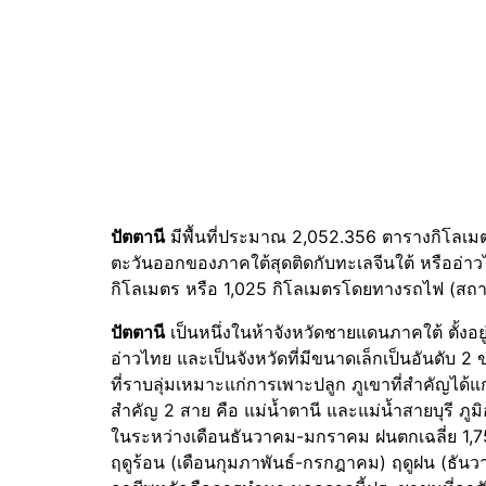
ปัตตานี
มีพื้นที่ประมาณ 2,052.356 ตารางกิโลเมตร 
ตะวันออกของภาคใต้สุดติดกับทะเลจีนใต้ หรืออ่าวไ
กิโลเมตร หรือ 1,025 กิโลเมตรโดยทางรถไฟ (สถาน
ปัตตานี
เป็นหนึ่งในห้าจังหวัดชายแดนภาคใต้ ตั้งอย
อ่าวไทย และเป็นจังหวัดที่มีขนาดเล็กเป็นอันดับ
ที่ราบลุ่มเหมาะแก่การเพาะปลูก ภูเขาที่สำคัญได้แก่
สำคัญ 2 สาย คือ แม่น้ำตานี และแม่น้ำสายบุรี ภู
ในระหว่างเดือนธันวาคม-มกราคม ฝนตกเฉลี่ย 1,750.
ฤดูร้อน (เดือนกุมภาพันธ์-กรกฎาคม) ฤดูฝน (ธั