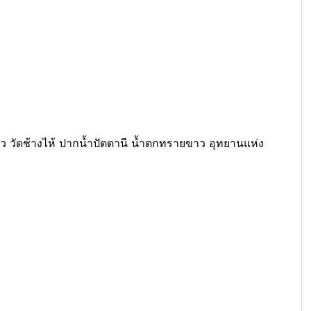
่ยว วัดช้างไห้ ปากน้ำปัตตานี น้ำตกทรายขาว อุทยานแห่ง