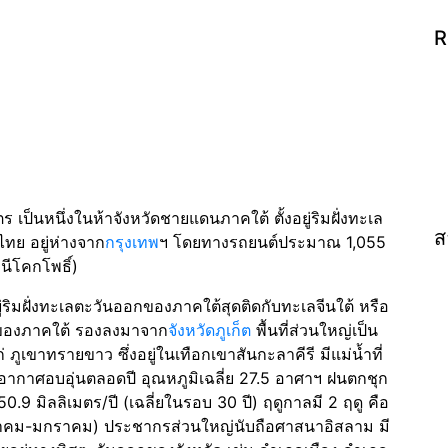
R
เป็นหนึ่งในห้าจังหวัดชายแดนภาคใต้ ตั้งอยู่ริมฝั่งทะเล
ส
ทย อยู่ห่างจาก
กรุงเทพ
ฯ โดยทางรถยนต์ประมาณ 1,055
ีโคกโพธิ์)
ู่ริมฝั่งทะเลตะวันออกของภาคใต้สุดติดกับทะเลจีนใต้ หรือ
 2 ของภาคใต้ รองลงมาจาก
จังหวัดภูเก็ต
พื้นที่ส่วนใหญ่เป็น
 ภูเขาทรายขาว ซึ่งอยู่ในเทือกเขาสันกะลาคีรี มีแม่น้ำที่
มิอากาศอบอุ่นตลอดปี อุณหภูมิเฉลี่ย 27.5 อาศาฯ ฝนตกชุก
9 มิลลิเมตร/ปี (เฉลี่ยในรอบ 30 ปี) ฤดูกาลมี 2 ฤดู คือ
นวาคม-มกราคม) ประชากรส่วนใหญ่นับถือศาสนาอิสลาม มี