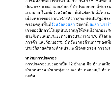
อาชีพหลักคือการทำนา นอกจากนี้ประชาชนที่อาศัย
ปะนาเระ และอำเภอสายบุรี ยังประกอบอาชีพประมง 
มากมาย ในอดีตจังหวัดปัตตานีเป็นจังหวัดที่มีความเจ
เมืองหลวงของอาณาจักรลังกาสุกะ ซึ่งเป็นรัฐอิ
ครอบคลุมพื้นที่
จังหวัดสงขลา
ปัตตานี
ยะลา
นราธิ
เก่าของปัตตานีในยุคนั้นปรากฏให้เห็นที่อำเภอยะรังใน
ชายฝั่งทะเลเป็นระยะทางยาวประมาณ 176 กิโลเมตร
การค้า และวัฒนธรรม มีทรัพยากรด้านการท่องเท
ประวัติศาสตร์และด้านประเพณีวัฒนธรรม การละเล่นพื
หน่วยการปกครอง
การปกครองแบ่งออกเป็น 12 อำเภอ คือ อำเภอเมื
อำเภอมายอ อำเภอทุ่งยางแดง อำเภอสายบุรี อำเภ
กะพ้อ