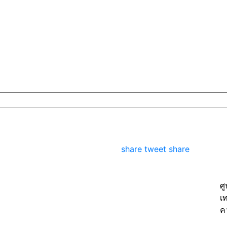
share
tweet
share
ศ
เ
ค