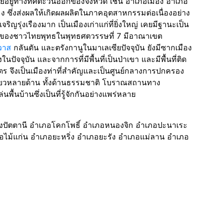
อยู่ทางทิศตะวันออกของจังหวัด เช่น อำเภอเมือง อำเภอ
ซึ่งส่งผลให้เกิดผลผลิตในภาคอุตสาหกรรมต่อเนื่องอย่าง
ริญรุ่งเรืองมาก เป็นเมืองเก่าแก่ที่ยิ่งใหญ่ เคยมีฐานะเป็น
สระของชาวไทยพุทธในพุทธศตวรรษที่ 7 มีอาณาเขต
วาส
กลันตัน และตรังกานูในมาเลเซียปัจจุบัน ยังมีซากเมือง
ปัจจุบัน และจากการที่มีพื้นที่เป็นป่าเขา และมีพื้นที่ติด
 จึงเป็นเมืองท่าที่สำคัญและเป็นศูนย์กลางการปกครอง
ี่ยวหลายด้าน ทั้งด้านธรรมชาติ โบราณสถานทาง
้นบ้านซึ่งเป็นที่รู้จักกันอย่างแพร่หลาย
องปัตตานี อำเภอโคกโพธิ์ อำเภอหนองจิก อำเภอปะนาเระ
อไม้แก่น อำเภอยะหริ่ง อำเภอยะรัง อำเภอแม่ลาน อำเภอ