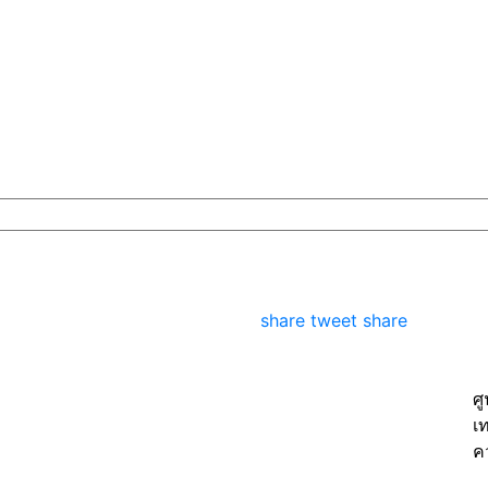
share
tweet
share
ศ
เ
ค