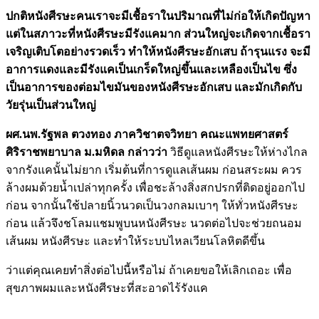
ปกติหนังศีรษะคนเราจะมีเชื้อราในปริมาณที่ไม่ก่อให้เกิดปัญหา
แต่ในสภาวะที่หนังศีรษะมีรังแคมาก ส่วนใหญ่จะเกิดจากเชื้อรา
เจริญเติบโตอย่างรวดเร็ว ทำให้หนังศีรษะอักเสบ ถ้ารุนแรง จะมี
อาการแดงและมีรังแคเป็นเกร็ดใหญ่ขึ้นและเหลืองเป็นไข ซึ่ง
เป็นอาการของต่อมไขมันของหนังศีรษะอักเสบ และมักเกิดกับ
วัยรุ่นเป็นส่วนใหญ่
ผศ.นพ.รัฐพล ตวงทอง ภาควิชาตจวิทยา คณะแพทยศาสตร์
ศิริราชพยาบาล ม.มหิดล กล่าวว่า
วิธีดูแลหนังศีรษะให้ห่างไกล
จากรังแคนั้นไม่ยาก เริ่มต้นที่การดูแลเส้นผม ก่อนสระผม ควร
ล้างผมด้วยน้ำเปล่าทุกครั้ง เพื่อชะล้างสิ่งสกปรกที่ติดอยู่ออกไป
ก่อน จากนั้นใช้ปลายนิ้วนวดเป็นวงกลมเบาๆ ให้ทั่วหนังศีรษะ
ก่อน แล้วจึงชโลมแชมพูบนหนังศีรษะ นวดต่อไปจะช่วยถนอม
เส้นผม หนังศีรษะ และทำให้ระบบไหลเวียนโลหิตดีขึ้น
ว่าแต่คุณเคยทำสิ่งต่อไปนี้หรือไม่ ถ้าเคยขอให้เลิกเถอะ เพื่อ
สุขภาพผมและหนังศีรษะที่สะอาดไร้รังแค