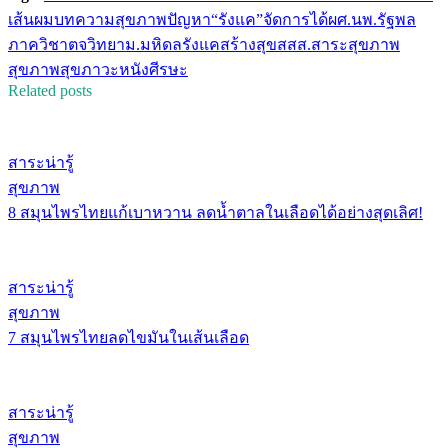
เส้นผม
บทความสุขภาพ
ปัญหา“รังแค”จัดการได้
ผศ.นพ.รัฐพล
ภาควิชาตจวิทยา
ม.มหิดล
รังแค
สร้างสุข
สสส.
สาระสุขภาพ
สุขภาพ
สุขภาวะ
หนังศีรษะ
Related posts
สาระน่ารู้
สุขภาพ
8 สมุนไพรไทยแก้เบาหวาน ลดน้ำตาลในเลือดได้อย่างสุดเลิศ!
สาระน่ารู้
สุขภาพ
7 สมุนไพรไทยลดไขมันในเส้นเลือด
สาระน่ารู้
สุขภาพ